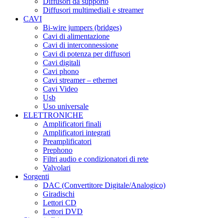
Diffusori da supporto
Diffusori multimediali e streamer
CAVI
Bi-wire jumpers (bridges)
Cavi di alimentazione
Cavi di interconnessione
Cavi di potenza per diffusori
Cavi digitali
Cavi phono
Cavi streamer – ethernet
Cavi Video
Usb
Uso universale
ELETTRONICHE
Amplificatori finali
Amplificatori integrati
Preamplificatori
Prephono
Filtri audio e condizionatori di rete
Valvolari
Sorgenti
DAC (Convertitore Digitale/Analogico)
Giradischi
Lettori CD
Lettori DVD