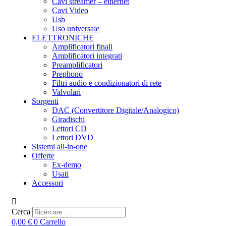
Cavi streamer – ethernet
Cavi Video
Usb
Uso universale
ELETTRONICHE
Amplificatori finali
Amplificatori integrati
Preamplificatori
Prephono
Filtri audio e condizionatori di rete
Valvolari
Sorgenti
DAC (Convertitore Digitale/Analogico)
Giradischi
Lettori CD
Lettori DVD
Sistemi all-in-one
Offerte
Ex-demo
Usati
Accessori
Cerca
0,00
€
0
Carrello