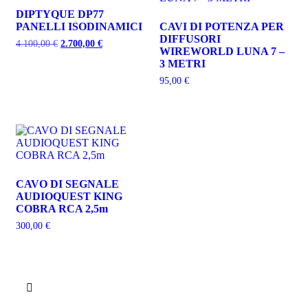
recente
DIPTYQUE DP77
PANELLI ISODINAMICI
CAVI DI POTENZA PER
DIFFUSORI
Il
Il
4.100,00
€
2.700,00
€
WIREWORLD LUNA 7 –
prezzo
prezzo
3 METRI
originale
attuale
era:
è:
95,00
€
4.100,00 €.
2.700,00 €.
CAVO DI SEGNALE
AUDIOQUEST KING
COBRA RCA 2,5m
300,00
€