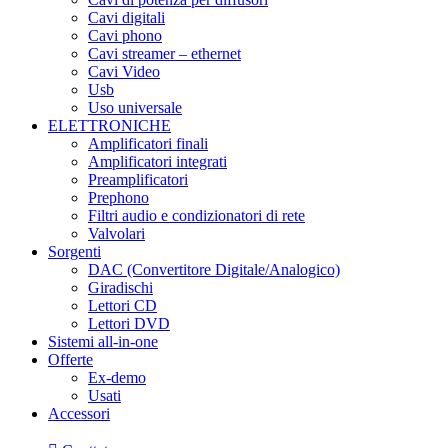
Cavi digitali
Cavi phono
Cavi streamer – ethernet
Cavi Video
Usb
Uso universale
ELETTRONICHE
Amplificatori finali
Amplificatori integrati
Preamplificatori
Prephono
Filtri audio e condizionatori di rete
Valvolari
Sorgenti
DAC (Convertitore Digitale/Analogico)
Giradischi
Lettori CD
Lettori DVD
Sistemi all-in-one
Offerte
Ex-demo
Usati
Accessori