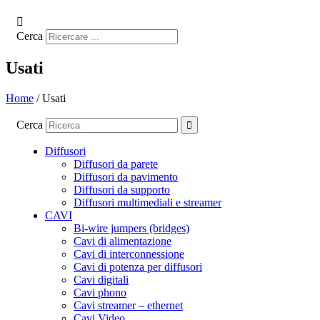
Cerca
Usati
Home
/ Usati
Cerca
Diffusori
Diffusori da parete
Diffusori da pavimento
Diffusori da supporto
Diffusori multimediali e streamer
CAVI
Bi-wire jumpers (bridges)
Cavi di alimentazione
Cavi di interconnessione
Cavi di potenza per diffusori
Cavi digitali
Cavi phono
Cavi streamer – ethernet
Cavi Video