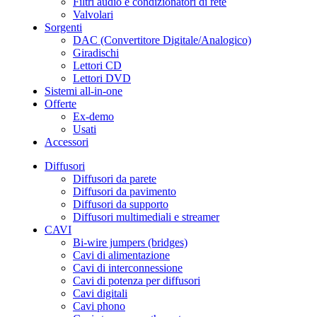
Filtri audio e condizionatori di rete
Valvolari
Sorgenti
DAC (Convertitore Digitale/Analogico)
Giradischi
Lettori CD
Lettori DVD
Sistemi all-in-one
Offerte
Ex-demo
Usati
Accessori
Diffusori
Diffusori da parete
Diffusori da pavimento
Diffusori da supporto
Diffusori multimediali e streamer
CAVI
Bi-wire jumpers (bridges)
Cavi di alimentazione
Cavi di interconnessione
Cavi di potenza per diffusori
Cavi digitali
Cavi phono