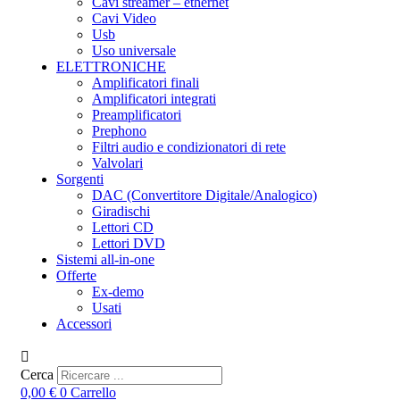
Cavi streamer – ethernet
Cavi Video
Usb
Uso universale
ELETTRONICHE
Amplificatori finali
Amplificatori integrati
Preamplificatori
Prephono
Filtri audio e condizionatori di rete
Valvolari
Sorgenti
DAC (Convertitore Digitale/Analogico)
Giradischi
Lettori CD
Lettori DVD
Sistemi all-in-one
Offerte
Ex-demo
Usati
Accessori
Cerca
0,00
€
0
Carrello