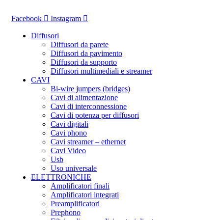
Vai
al
Facebook
Instagram
contenuto
Diffusori
Diffusori da parete
Diffusori da pavimento
Diffusori da supporto
Diffusori multimediali e streamer
CAVI
Bi-wire jumpers (bridges)
Cavi di alimentazione
Cavi di interconnessione
Cavi di potenza per diffusori
Cavi digitali
Cavi phono
Cavi streamer – ethernet
Cavi Video
Usb
Uso universale
ELETTRONICHE
Amplificatori finali
Amplificatori integrati
Preamplificatori
Prephono