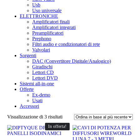
Usb
Uso universale
ELETTRONICHE
Amplificatori finali
Amplificatori integrati
Preamplificatori
Prephono
Filtri audio e condizionatori di rete
Valvolari
Sorgenti
DAC (Convertitore Digitale/Analogico)
Giradischi
Lettori CD
Lettori DVD
Sistemi all-in-one
Offerte
Ex-demo
Usati
Accessori
Ordina
Visualizzazione di 3 risultati
in
In offerta!
base
al
più