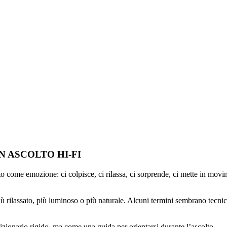
 ASCOLTO HI-FI
o come emozione: ci colpisce, ci rilassa, ci sorprende, ci mette in movi
rilassato, più luminoso o più naturale. Alcuni termini sembrano tecnici, 
ionario rigido, ma come una guida per orientarsi durante l’ascolto.