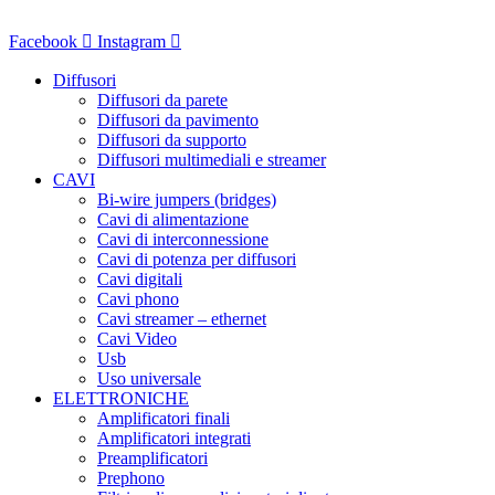
Vai
al
Facebook
Instagram
contenuto
Diffusori
Diffusori da parete
Diffusori da pavimento
Diffusori da supporto
Diffusori multimediali e streamer
CAVI
Bi-wire jumpers (bridges)
Cavi di alimentazione
Cavi di interconnessione
Cavi di potenza per diffusori
Cavi digitali
Cavi phono
Cavi streamer – ethernet
Cavi Video
Usb
Uso universale
ELETTRONICHE
Amplificatori finali
Amplificatori integrati
Preamplificatori
Prephono