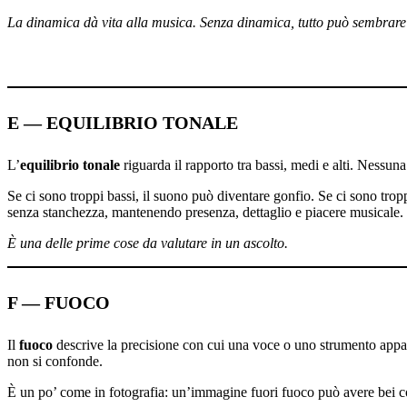
La dinamica dà vita alla musica. Senza dinamica, tutto può sembrare 
E — EQUILIBRIO TONALE
L’
equilibrio tonale
riguarda il rapporto tra bassi, medi e alti. Nessu
Se ci sono troppi bassi, il suono può diventare gonfio. Se ci sono tropp
senza stanchezza, mantenendo presenza, dettaglio e piacere musicale.
È una delle prime cose da valutare in un ascolto.
F — FUOCO
Il
fuoco
descrive la precisione con cui una voce o uno strumento appaio
non si confonde.
È un po’ come in fotografia: un’immagine fuori fuoco può avere bei co