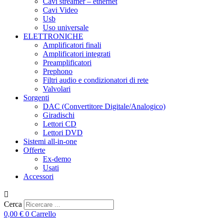
Cavi streamer – ethernet
Cavi Video
Usb
Uso universale
ELETTRONICHE
Amplificatori finali
Amplificatori integrati
Preamplificatori
Prephono
Filtri audio e condizionatori di rete
Valvolari
Sorgenti
DAC (Convertitore Digitale/Analogico)
Giradischi
Lettori CD
Lettori DVD
Sistemi all-in-one
Offerte
Ex-demo
Usati
Accessori
Cerca
0,00
€
0
Carrello