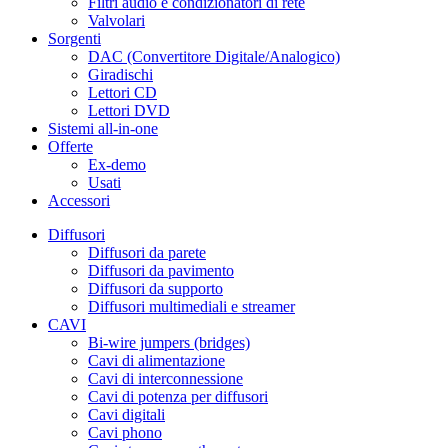
Filtri audio e condizionatori di rete
Valvolari
Sorgenti
DAC (Convertitore Digitale/Analogico)
Giradischi
Lettori CD
Lettori DVD
Sistemi all-in-one
Offerte
Ex-demo
Usati
Accessori
Diffusori
Diffusori da parete
Diffusori da pavimento
Diffusori da supporto
Diffusori multimediali e streamer
CAVI
Bi-wire jumpers (bridges)
Cavi di alimentazione
Cavi di interconnessione
Cavi di potenza per diffusori
Cavi digitali
Cavi phono