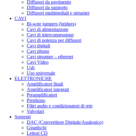
Diffusori da pavimento
Diffusori da supporto
Diffusori multimediali e streamer
CAVI
Bi-wire jumpers (bridges)
Cavi di alimentazione
Cavi di interconnessione
Cavi di potenza per diffusori
Cavi digitali
Cavi phono
Cavi streamer – ethernet
Cavi Video
Usb
Uso universale
ELETTRONICHE
Amplificatori finali
Amplificatori integrati
Preamplificatori
Prephono
Filtri audio e condizionatori di rete
Valvolari
Sorgenti
DAC (Convertitore Digitale/Analogico)
Giradischi
Lettori CD