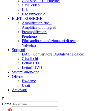
Cavi streamer – ethernet
Cavi Video
Usb
Uso universale
ELETTRONICHE
Amplificatori finali
Amplificatori integrati
Preamplificatori
Prephono
Filtri audio e condizionatori di rete
Valvolari
Sorgenti
DAC (Convertitore Digitale/Analogico)
Giradischi
Lettori CD
Lettori DVD
Sistemi all-in-one
Offerte
Ex-demo
Usati
Accessori
Cerca
0