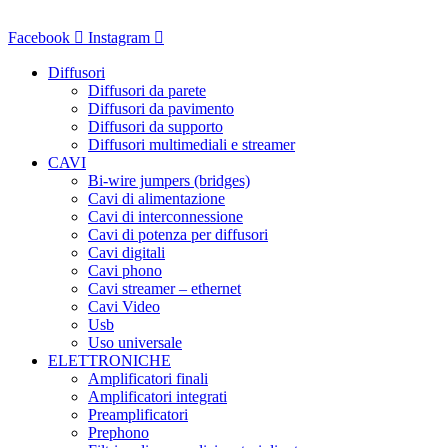
Vai
al
Facebook
Instagram
contenuto
Diffusori
Diffusori da parete
Diffusori da pavimento
Diffusori da supporto
Diffusori multimediali e streamer
CAVI
Bi-wire jumpers (bridges)
Cavi di alimentazione
Cavi di interconnessione
Cavi di potenza per diffusori
Cavi digitali
Cavi phono
Cavi streamer – ethernet
Cavi Video
Usb
Uso universale
ELETTRONICHE
Amplificatori finali
Amplificatori integrati
Preamplificatori
Prephono