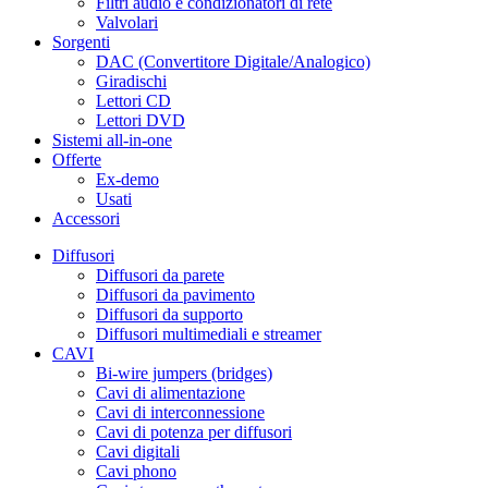
Filtri audio e condizionatori di rete
Valvolari
Sorgenti
DAC (Convertitore Digitale/Analogico)
Giradischi
Lettori CD
Lettori DVD
Sistemi all-in-one
Offerte
Ex-demo
Usati
Accessori
Diffusori
Diffusori da parete
Diffusori da pavimento
Diffusori da supporto
Diffusori multimediali e streamer
CAVI
Bi-wire jumpers (bridges)
Cavi di alimentazione
Cavi di interconnessione
Cavi di potenza per diffusori
Cavi digitali
Cavi phono