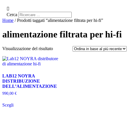
Cerca
Home
/ Prodotti taggati “alimentazione filtrata per hi-fi”
alimentazione filtrata per hi-fi
Visualizzazione del risultato
LAB12 NOYRA
DISTRIBUZIONE
DELL’ALIMENTAZIONE
990,00
€
Questo
Scegli
prodotto
ha
più
varianti.
Le