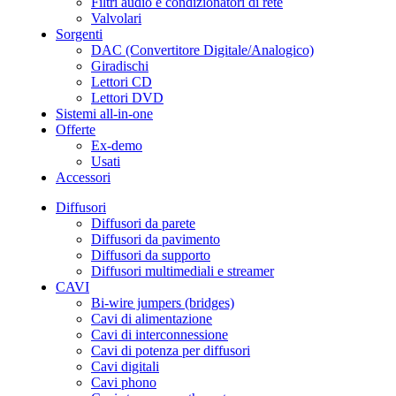
Filtri audio e condizionatori di rete
Valvolari
Sorgenti
DAC (Convertitore Digitale/Analogico)
Giradischi
Lettori CD
Lettori DVD
Sistemi all-in-one
Offerte
Ex-demo
Usati
Accessori
Diffusori
Diffusori da parete
Diffusori da pavimento
Diffusori da supporto
Diffusori multimediali e streamer
CAVI
Bi-wire jumpers (bridges)
Cavi di alimentazione
Cavi di interconnessione
Cavi di potenza per diffusori
Cavi digitali
Cavi phono