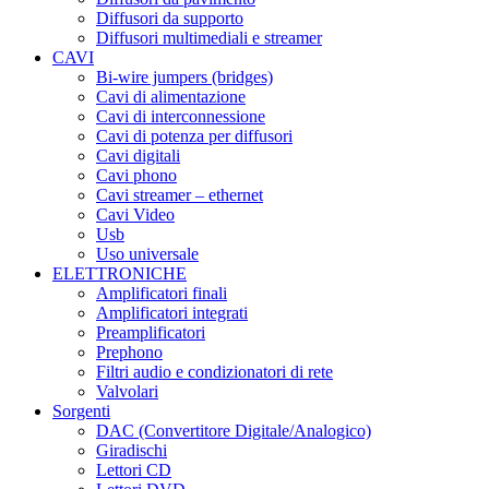
Diffusori da supporto
Diffusori multimediali e streamer
CAVI
Bi-wire jumpers (bridges)
Cavi di alimentazione
Cavi di interconnessione
Cavi di potenza per diffusori
Cavi digitali
Cavi phono
Cavi streamer – ethernet
Cavi Video
Usb
Uso universale
ELETTRONICHE
Amplificatori finali
Amplificatori integrati
Preamplificatori
Prephono
Filtri audio e condizionatori di rete
Valvolari
Sorgenti
DAC (Convertitore Digitale/Analogico)
Giradischi
Lettori CD