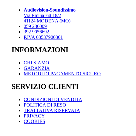
opzioni
possono
Audiovision-Soundissimo
essere
Via Emilia Est 18/2
scelte
41124 MODENA (MO)
nella
059 236009
pagina
392 9056692
del
P.IVA 03537900361
prodotto
INFORMAZIONI
CHI SIAMO
GARANZIA
METODI DI PAGAMENTO SICURO
SERVIZIO CLIENTI
CONDIZIONI DI VENDITA
POLITICA DI RESO
TRATTATIVA RISERVATA
PRIVACY
COOKIES