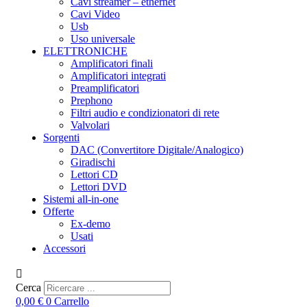
Cavi streamer – ethernet
Cavi Video
Usb
Uso universale
ELETTRONICHE
Amplificatori finali
Amplificatori integrati
Preamplificatori
Prephono
Filtri audio e condizionatori di rete
Valvolari
Sorgenti
DAC (Convertitore Digitale/Analogico)
Giradischi
Lettori CD
Lettori DVD
Sistemi all-in-one
Offerte
Ex-demo
Usati
Accessori
Cerca
0,00
€
0
Carrello