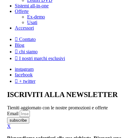
Lettori DVD
Sistemi all-in-one
Offerte
Ex-demo
Usati
Accessori
Conttato
Blog
chi siamo
I nostri marchi esclusivi
instagram
facebook
+ twitter
ISCRIVITI ALLA NEWSLETTER
Tieniti aggiornato con le nostre promozioni e offerte
Email
subscribe
X