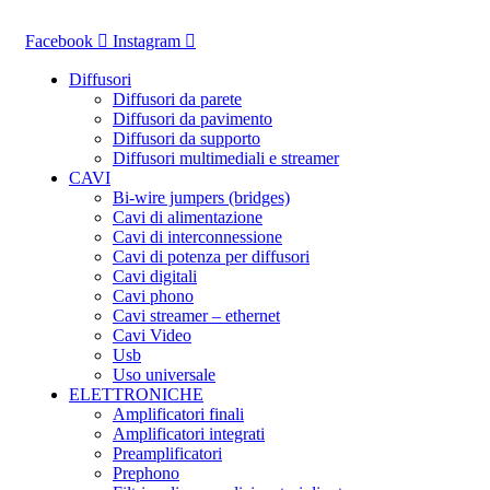
Vai
al
Facebook
Instagram
contenuto
Diffusori
Diffusori da parete
Diffusori da pavimento
Diffusori da supporto
Diffusori multimediali e streamer
CAVI
Bi-wire jumpers (bridges)
Cavi di alimentazione
Cavi di interconnessione
Cavi di potenza per diffusori
Cavi digitali
Cavi phono
Cavi streamer – ethernet
Cavi Video
Usb
Uso universale
ELETTRONICHE
Amplificatori finali
Amplificatori integrati
Preamplificatori
Prephono