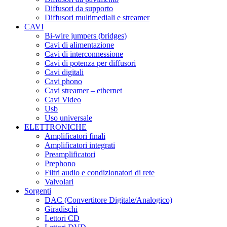
Diffusori da supporto
Diffusori multimediali e streamer
CAVI
Bi-wire jumpers (bridges)
Cavi di alimentazione
Cavi di interconnessione
Cavi di potenza per diffusori
Cavi digitali
Cavi phono
Cavi streamer – ethernet
Cavi Video
Usb
Uso universale
ELETTRONICHE
Amplificatori finali
Amplificatori integrati
Preamplificatori
Prephono
Filtri audio e condizionatori di rete
Valvolari
Sorgenti
DAC (Convertitore Digitale/Analogico)
Giradischi
Lettori CD