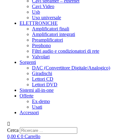
Cavi streamer – ethernet
Cavi Video
Usb
Uso universale
ELETTRONICHE
Amplificatori finali
Amplificatori integrati
Preamplificatori
Prephono
Filtri audio e condizionatori di rete
Valvolari
Sorgenti
DAC (Convertitore Digitale/Analogico)
Giradischi
Lettori CD
Lettori DVD
Sistemi all-in-one
Offerte
Ex-demo
Usati
Accessori
Cerca
0,00
€
0
Carrello