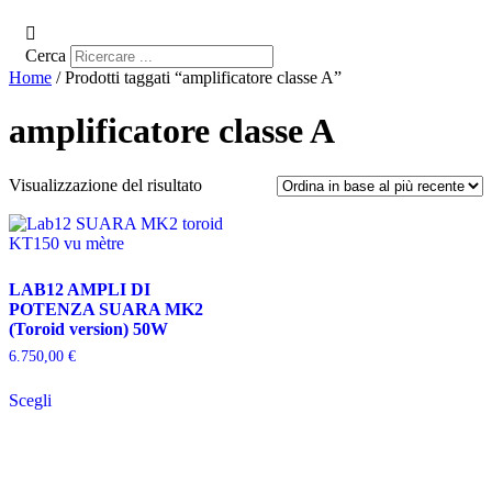
Cerca
Home
/ Prodotti taggati “amplificatore classe A”
amplificatore classe A
Visualizzazione del risultato
LAB12 AMPLI DI
POTENZA SUARA MK2
(Toroid version) 50W
6.750,00
€
Questo
Scegli
prodotto
ha
più
varianti.
Le