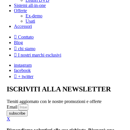
Lettori DVD
Sistemi all-in-one
Offerte
Ex-demo
Usati
Accessori
Conttato
Blog
chi siamo
I nostri marchi esclusivi
instagram
facebook
+ twitter
ISCRIVITI ALLA NEWSLETTER
Tieniti aggiornato con le nostre promozioni e offerte
Email
subscribe
X