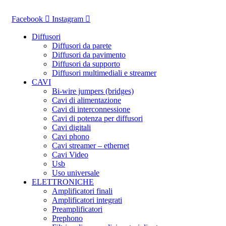
Vai
al
Facebook
Instagram
contenuto
Diffusori
Diffusori da parete
Diffusori da pavimento
Diffusori da supporto
Diffusori multimediali e streamer
CAVI
Bi-wire jumpers (bridges)
Cavi di alimentazione
Cavi di interconnessione
Cavi di potenza per diffusori
Cavi digitali
Cavi phono
Cavi streamer – ethernet
Cavi Video
Usb
Uso universale
ELETTRONICHE
Amplificatori finali
Amplificatori integrati
Preamplificatori
Prephono