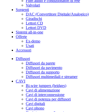
Filtri audio e condizionatori di rete
Valvolari
Sorgenti
DAC (Convertitore Digitale/Analogico)
Giradischi
Lettori CD
Lettori DVD
Sistemi all-in-one
Offerte
Ex-demo
Usati
Accessori
Diffusori
Diffusori da parete
Diffusori da pavimento
Diffusori da supporto
Diffusori multimediali e streamer
CAVI
Bi-wire jumpers (bridges)
Cavi di alimentazione
Cavi di interconnessione
Cavi di potenza per diffusori
Cavi digitali
Cavi phono