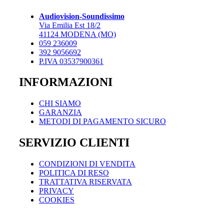
opzioni
possono
Audiovision-Soundissimo
essere
Via Emilia Est 18/2
scelte
41124 MODENA (MO)
nella
059 236009
pagina
392 9056692
del
P.IVA 03537900361
prodotto
INFORMAZIONI
CHI SIAMO
GARANZIA
METODI DI PAGAMENTO SICURO
SERVIZIO CLIENTI
CONDIZIONI DI VENDITA
POLITICA DI RESO
TRATTATIVA RISERVATA
PRIVACY
COOKIES