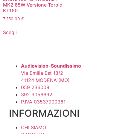
MK2 65W Versione Toroid
KT150
7.250,00
€
Questo
Scegli
prodotto
ha
più
varianti.
Le
Audiovision-Soundissimo
opzioni
Via Emilia Est 18/2
possono
41124 MODENA (MO)
essere
059 236009
scelte
392 9056692
nella
P.IVA 03537900361
pagina
INFORMAZIONI
del
prodotto
CHI SIAMO