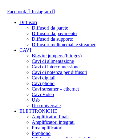
Vai
al
Facebook
Instagram
contenuto
Diffusori
Diffusori da parete
Diffusori da pavimento
Diffusori da supporto
Diffusori multimediali e streamer
CAVI
Bi-wire jumpers (bridges)
Cavi di alimentazione
Cavi di interconnessione
Cavi di potenza per diffusori
Cavi digitali
Cavi phono
Cavi streamer – ethernet
Cavi Video
Usb
Uso universale
ELETTRONICHE
Amplificatori finali
Amplificatori integrati
Preamplificatori
Prephono