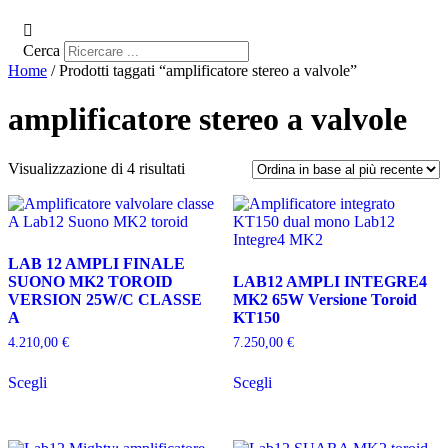
Cerca
Home
/ Prodotti taggati “amplificatore stereo a valvole”
amplificatore stereo a valvole
Ordina
Visualizzazione di 4 risultati
in
base
al
più
recente
LAB 12 AMPLI FINALE
SUONO MK2 TOROID
LAB12 AMPLI INTEGRE4
VERSION 25W/C CLASSE
MK2 65W Versione Toroid
A
KT150
4.210,00
€
7.250,00
€
Questo
Questo
Scegli
Scegli
prodotto
prodotto
ha
ha
più
più
varianti.
varianti.