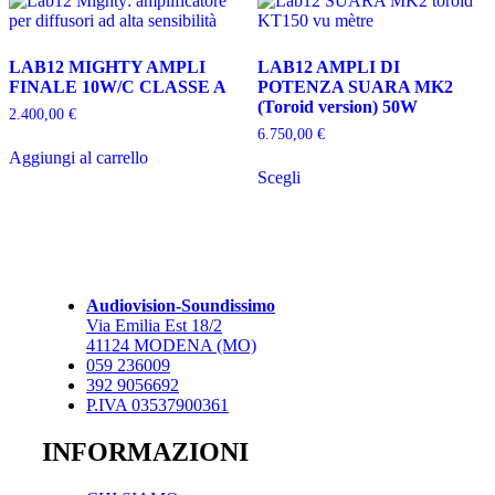
Le
Le
opzioni
opzioni
possono
possono
LAB12 MIGHTY AMPLI
LAB12 AMPLI DI
essere
essere
FINALE 10W/C CLASSE A
POTENZA SUARA MK2
scelte
scelte
(Toroid version) 50W
nella
nella
2.400,00
€
pagina
pagina
6.750,00
€
del
del
Aggiungi al carrello
Questo
prodotto
prodotto
Scegli
prodotto
ha
più
varianti.
Le
opzioni
possono
Audiovision-Soundissimo
essere
Via Emilia Est 18/2
scelte
41124 MODENA (MO)
nella
059 236009
pagina
392 9056692
del
P.IVA 03537900361
prodotto
INFORMAZIONI