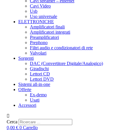
Cavi streamer – ethernet
Cavi Video
Usb
Uso universale
ELETTRONICHE
Amplificatori finali
Amplificatori integrati
Preamplificatori
Prephono
Filtri audio e condizionatori di rete
Valvolari
Sorgenti
DAC (Convertitore Digitale/Analogico)
Giradischi
Lettori CD
Lettori DVD
Sistemi all-in-one
Offerte
Ex-demo
Usati
Accessori
Cerca
0,00
€
0
Carrello