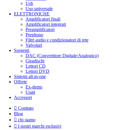
Usb
Uso universale
ELETTRONICHE
Amplificatori finali
Amplificatori integrati
Preamplificatori
Prephono
Filtri audio e condizionatori di rete
Valvolari
Sorgenti
DAC (Convertitore Digitale/Analogico)
Giradischi
Lettori CD
Lettori DVD
Sistemi all-in-one
Offerte
Ex-demo
Usati
Accessori
Conttato
Blog
chi siamo
I nostri marchi esclusivi