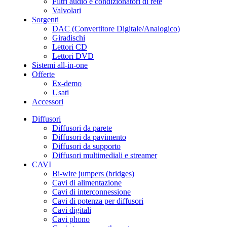
Filtri audio e condizionatori di rete
Valvolari
Sorgenti
DAC (Convertitore Digitale/Analogico)
Giradischi
Lettori CD
Lettori DVD
Sistemi all-in-one
Offerte
Ex-demo
Usati
Accessori
Diffusori
Diffusori da parete
Diffusori da pavimento
Diffusori da supporto
Diffusori multimediali e streamer
CAVI
Bi-wire jumpers (bridges)
Cavi di alimentazione
Cavi di interconnessione
Cavi di potenza per diffusori
Cavi digitali
Cavi phono