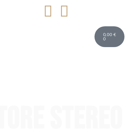
0,00
€
0
tore stereo