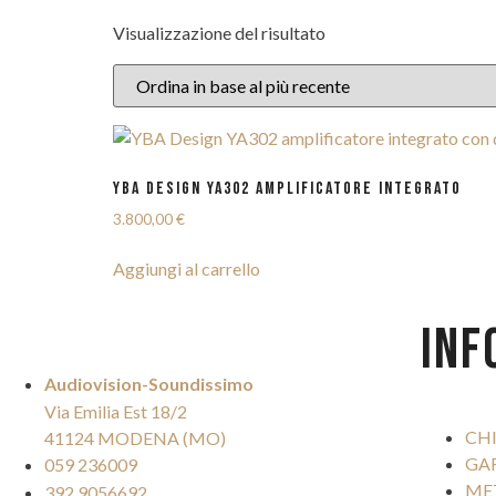
Visualizzazione del risultato
YBA DESIGN YA302 AMPLIFICATORE INTEGRATO
3.800,00
€
Aggiungi al carrello
INF
Audiovision-Soundissimo
Via Emilia Est 18/2
CH
41124 MODENA (MO)
GA
059 236009
ME
392 9056692