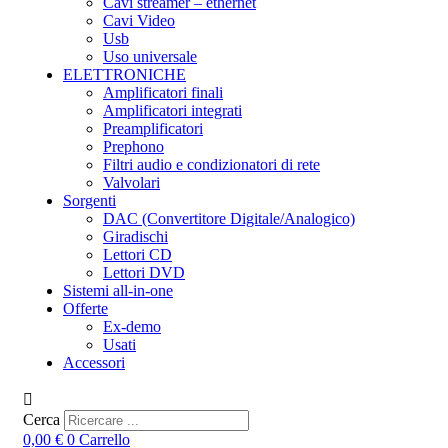
Cavi streamer – ethernet
Cavi Video
Usb
Uso universale
ELETTRONICHE
Amplificatori finali
Amplificatori integrati
Preamplificatori
Prephono
Filtri audio e condizionatori di rete
Valvolari
Sorgenti
DAC (Convertitore Digitale/Analogico)
Giradischi
Lettori CD
Lettori DVD
Sistemi all-in-one
Offerte
Ex-demo
Usati
Accessori
Cerca
0,00
€
0
Carrello