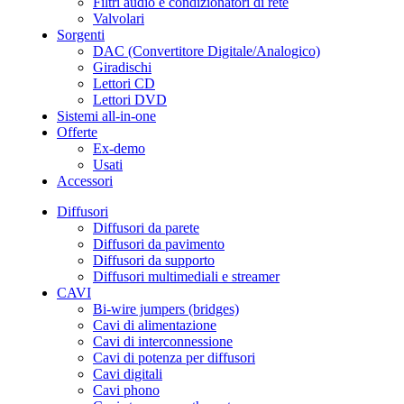
Filtri audio e condizionatori di rete
Valvolari
Sorgenti
DAC (Convertitore Digitale/Analogico)
Giradischi
Lettori CD
Lettori DVD
Sistemi all-in-one
Offerte
Ex-demo
Usati
Accessori
Diffusori
Diffusori da parete
Diffusori da pavimento
Diffusori da supporto
Diffusori multimediali e streamer
CAVI
Bi-wire jumpers (bridges)
Cavi di alimentazione
Cavi di interconnessione
Cavi di potenza per diffusori
Cavi digitali
Cavi phono