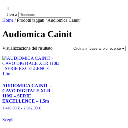
Cerca
Home
/ Prodotti taggati “Audiomica Cainit”
Audiomica Cainit
Visualizzazione del risultato
AUDIOMICA CAINIT –
CAVO DIGITALE XLR
110Ω – SERIE
EXCELLENCE – 1,5m
Fascia
1.448,00
€
-
2.042,00
€
di
Questo
prezzo:
Scegli
prodotto
da
ha
1.448,00 €