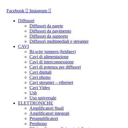
Vai
al
Facebook
Instagram
contenuto
Diffusori
Diffusori da parete
Diffusori da pavimento
Diffusori da supporto
Diffusori multimediali e streamer
CAVI
Bi-wire jumpers (bridges)
Cavi di alimentazione
Cavi di interconnessione
Cavi di potenza per diffusori
Cavi digitali
Cavi phono
Cavi streamer – ethernet
Cavi Video
Usb
Uso universale
ELETTRONICHE
Amplificatori finali
Amplificatori integrati
Preamplificatori
Prephono