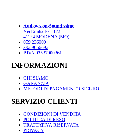
più
a
varianti.
2.042,00 €
Le
opzioni
possono
Audiovision-Soundissimo
essere
Via Emilia Est 18/2
scelte
41124 MODENA (MO)
nella
059 236009
pagina
392 9056692
del
P.IVA 03537900361
prodotto
INFORMAZIONI
CHI SIAMO
GARANZIA
METODI DI PAGAMENTO SICURO
SERVIZIO CLIENTI
CONDIZIONI DI VENDITA
POLITICA DI RESO
TRATTATIVA RISERVATA
PRIVACY