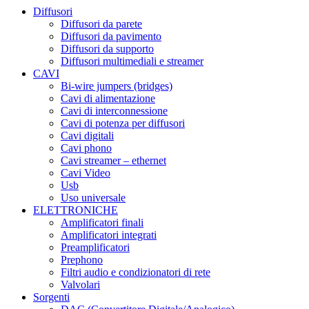
Diffusori
Diffusori da parete
Diffusori da pavimento
Diffusori da supporto
Diffusori multimediali e streamer
CAVI
Bi-wire jumpers (bridges)
Cavi di alimentazione
Cavi di interconnessione
Cavi di potenza per diffusori
Cavi digitali
Cavi phono
Cavi streamer – ethernet
Cavi Video
Usb
Uso universale
ELETTRONICHE
Amplificatori finali
Amplificatori integrati
Preamplificatori
Prephono
Filtri audio e condizionatori di rete
Valvolari
Sorgenti