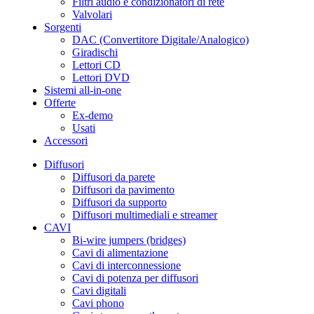
Filtri audio e condizionatori di rete
Valvolari
Sorgenti
DAC (Convertitore Digitale/Analogico)
Giradischi
Lettori CD
Lettori DVD
Sistemi all-in-one
Offerte
Ex-demo
Usati
Accessori
Diffusori
Diffusori da parete
Diffusori da pavimento
Diffusori da supporto
Diffusori multimediali e streamer
CAVI
Bi-wire jumpers (bridges)
Cavi di alimentazione
Cavi di interconnessione
Cavi di potenza per diffusori
Cavi digitali
Cavi phono