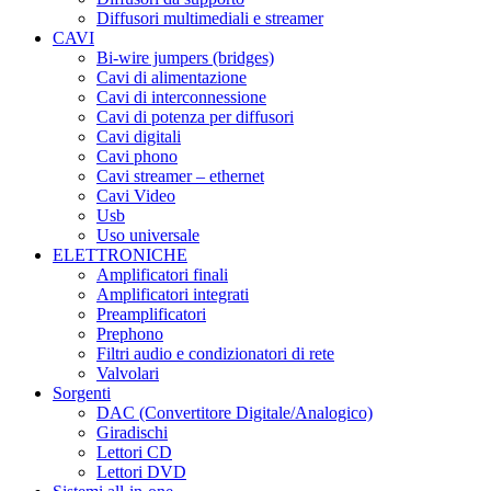
Diffusori multimediali e streamer
CAVI
Bi-wire jumpers (bridges)
Cavi di alimentazione
Cavi di interconnessione
Cavi di potenza per diffusori
Cavi digitali
Cavi phono
Cavi streamer – ethernet
Cavi Video
Usb
Uso universale
ELETTRONICHE
Amplificatori finali
Amplificatori integrati
Preamplificatori
Prephono
Filtri audio e condizionatori di rete
Valvolari
Sorgenti
DAC (Convertitore Digitale/Analogico)
Giradischi
Lettori CD
Lettori DVD