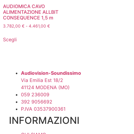
AUDIOMICA CAVO
ALIMENTAZIONE ALLBIT
CONSEQUENCE 1,5 m
Fascia
3.782,00
€
-
4.461,00
€
di
Questo
prezzo:
Scegli
prodotto
da
ha
3.782,00 €
più
a
4.461,00 €
varianti.
Le
Audiovision-Soundissimo
opzioni
Via Emilia Est 18/2
possono
41124 MODENA (MO)
essere
059 236009
scelte
392 9056692
nella
P.IVA 03537900361
pagina
INFORMAZIONI
del
prodotto