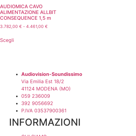
AUDIOMICA CAVO
ALIMENTAZIONE ALLBIT
CONSEQUENCE 1,5 m
Fascia
3.782,00
€
-
4.461,00
€
di
Questo
prezzo:
Scegli
prodotto
da
ha
3.782,00 €
più
a
4.461,00 €
varianti.
Le
Audiovision-Soundissimo
opzioni
Via Emilia Est 18/2
possono
41124 MODENA (MO)
essere
059 236009
scelte
392 9056692
nella
P.IVA 03537900361
pagina
INFORMAZIONI
del
prodotto