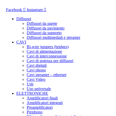
Vai
al
Facebook
Instagram
contenuto
Diffusori
Diffusori da parete
Diffusori da pavimento
Diffusori da supporto
Diffusori multimediali e streamer
CAVI
Bi-wire jumpers (bridges)
Cavi di alimentazione
Cavi di interconnessione
Cavi di potenza per diffusori
Cavi digitali
Cavi phono
Cavi streamer – ethernet
Cavi Video
Usb
Uso universale
ELETTRONICHE
Amplificatori finali
Amplificatori integrati
Preamplificatori
Prephono