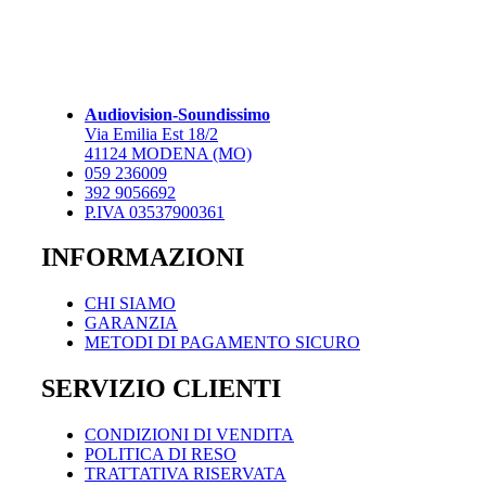
ha
856,00 €
più
a
varianti.
1.536,00 €
Le
opzioni
possono
Audiovision-Soundissimo
essere
Via Emilia Est 18/2
scelte
41124 MODENA (MO)
nella
059 236009
pagina
392 9056692
del
P.IVA 03537900361
prodotto
INFORMAZIONI
CHI SIAMO
GARANZIA
METODI DI PAGAMENTO SICURO
SERVIZIO CLIENTI
CONDIZIONI DI VENDITA
POLITICA DI RESO
TRATTATIVA RISERVATA