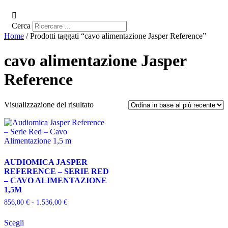
Cerca
Home
/ Prodotti taggati “cavo alimentazione Jasper Reference”
cavo alimentazione Jasper
Reference
Visualizzazione del risultato
AUDIOMICA JASPER
REFERENCE – SERIE RED
– CAVO ALIMENTAZIONE
1,5M
Fascia
856,00
€
-
1.536,00
€
di
Questo
prezzo:
Scegli
prodotto
da