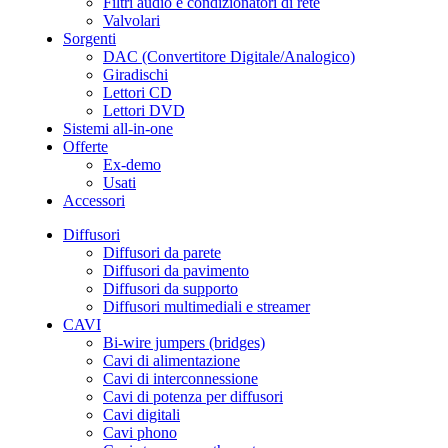
Filtri audio e condizionatori di rete
Valvolari
Sorgenti
DAC (Convertitore Digitale/Analogico)
Giradischi
Lettori CD
Lettori DVD
Sistemi all-in-one
Offerte
Ex-demo
Usati
Accessori
Diffusori
Diffusori da parete
Diffusori da pavimento
Diffusori da supporto
Diffusori multimediali e streamer
CAVI
Bi-wire jumpers (bridges)
Cavi di alimentazione
Cavi di interconnessione
Cavi di potenza per diffusori
Cavi digitali
Cavi phono