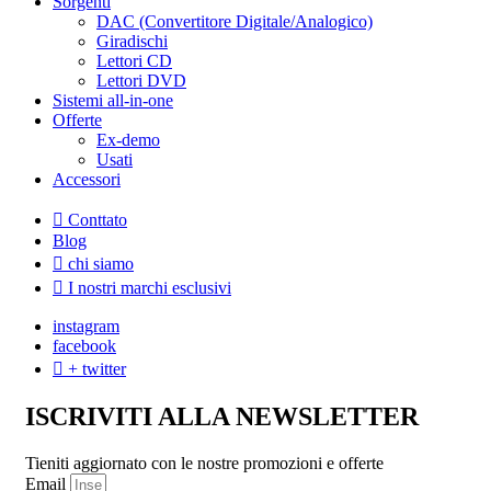
Sorgenti
DAC (Convertitore Digitale/Analogico)
Giradischi
Lettori CD
Lettori DVD
Sistemi all-in-one
Offerte
Ex-demo
Usati
Accessori
Conttato
Blog
chi siamo
I nostri marchi esclusivi
instagram
facebook
+ twitter
ISCRIVITI ALLA NEWSLETTER
Tieniti aggiornato con le nostre promozioni e offerte
Email