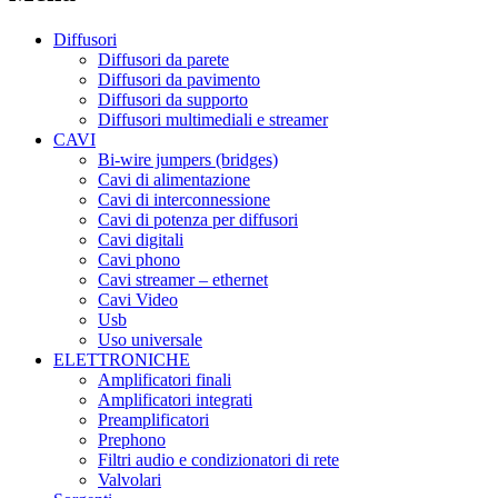
Diffusori
Diffusori da parete
Diffusori da pavimento
Diffusori da supporto
Diffusori multimediali e streamer
CAVI
Bi-wire jumpers (bridges)
Cavi di alimentazione
Cavi di interconnessione
Cavi di potenza per diffusori
Cavi digitali
Cavi phono
Cavi streamer – ethernet
Cavi Video
Usb
Uso universale
ELETTRONICHE
Amplificatori finali
Amplificatori integrati
Preamplificatori
Prephono
Filtri audio e condizionatori di rete
Valvolari