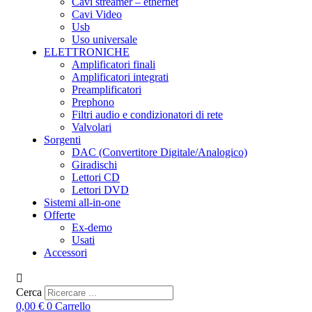
Cavi streamer – ethernet
Cavi Video
Usb
Uso universale
ELETTRONICHE
Amplificatori finali
Amplificatori integrati
Preamplificatori
Prephono
Filtri audio e condizionatori di rete
Valvolari
Sorgenti
DAC (Convertitore Digitale/Analogico)
Giradischi
Lettori CD
Lettori DVD
Sistemi all-in-one
Offerte
Ex-demo
Usati
Accessori
Cerca
0,00
€
0
Carrello