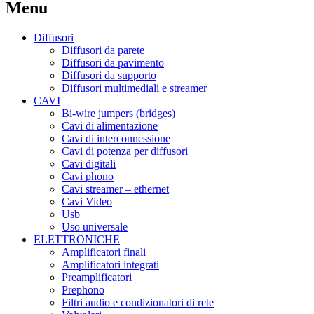
Menu
Diffusori
Diffusori da parete
Diffusori da pavimento
Diffusori da supporto
Diffusori multimediali e streamer
CAVI
Bi-wire jumpers (bridges)
Cavi di alimentazione
Cavi di interconnessione
Cavi di potenza per diffusori
Cavi digitali
Cavi phono
Cavi streamer – ethernet
Cavi Video
Usb
Uso universale
ELETTRONICHE
Amplificatori finali
Amplificatori integrati
Preamplificatori
Prephono
Filtri audio e condizionatori di rete