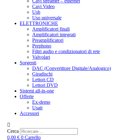
Cavi streamer – ethernet
Cavi Video
Usb
Uso universale
ELETTRONICHE
Amplificatori finali
Amplificatori integrati
Preamplificatori
Prephono
Filtri audio e condizionatori di rete
Valvolari
Sorgenti
DAC (Convertitore Digitale/Analogico)
Giradischi
Lettori CD
Lettori DVD
Sistemi all-in-one
Offerte
Ex-demo
Usati
Accessori
Cerca
0,00
€
0
Carrello