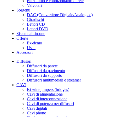
Filtri audio e condizionatori di rete
Valvolari
Sorgenti
DAC (Convertitore Digitale/Analogico)
Giradischi
Lettori CD
Lettori DVD
Sistemi all-in-one
Offerte
Ex-demo
Usati
Accessori
Diffusori
Diffusori da parete
Diffusori da pavimento
Diffusori da supporto
Diffusori multimediali e streamer
CAVI
Bi-wire jumpers (bridges)
Cavi di alimentazione
Cavi di interconnessione
Cavi di potenza per diffusori
Cavi digitali
Cavi phono