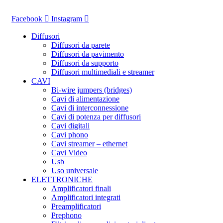
Vai
al
Facebook
Instagram
contenuto
Diffusori
Diffusori da parete
Diffusori da pavimento
Diffusori da supporto
Diffusori multimediali e streamer
CAVI
Bi-wire jumpers (bridges)
Cavi di alimentazione
Cavi di interconnessione
Cavi di potenza per diffusori
Cavi digitali
Cavi phono
Cavi streamer – ethernet
Cavi Video
Usb
Uso universale
ELETTRONICHE
Amplificatori finali
Amplificatori integrati
Preamplificatori
Prephono