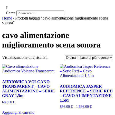
Cerca
Home
/ Prodotti taggati “cavo alimentazione miglioramento scena
sonora”
cavo alimentazione
miglioramento scena sonora
Ordina
Visualizzazione di 2 risultati
in
base
al
più
recente
AUDIOMICA VOLCANO
TRANSPARENT – CAVO
AUDIOMICA JASPER
ALIMENTAZIONE – SERIE
REFERENCE – SERIE RED
GRAY 1,5m
– CAVO ALIMENTAZIONE
1,5M
689,00
€
Fascia
856,00
€
-
1.536,00
€
di
Aggiungi al carrello
Questo
prezzo: