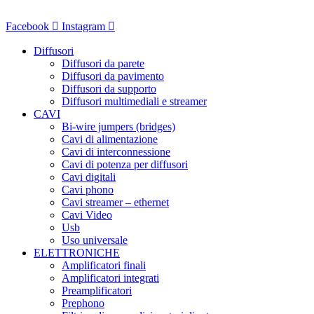
Vai
al
Facebook
Instagram
contenuto
Diffusori
Diffusori da parete
Diffusori da pavimento
Diffusori da supporto
Diffusori multimediali e streamer
CAVI
Bi-wire jumpers (bridges)
Cavi di alimentazione
Cavi di interconnessione
Cavi di potenza per diffusori
Cavi digitali
Cavi phono
Cavi streamer – ethernet
Cavi Video
Usb
Uso universale
ELETTRONICHE
Amplificatori finali
Amplificatori integrati
Preamplificatori
Prephono