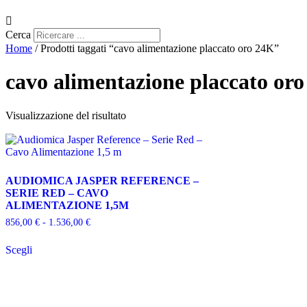
Cerca
Home
/ Prodotti taggati “cavo alimentazione placcato oro 24K”
cavo alimentazione placcato or
Visualizzazione del risultato
AUDIOMICA JASPER REFERENCE –
SERIE RED – CAVO
ALIMENTAZIONE 1,5M
Fascia
856,00
€
-
1.536,00
€
di
Questo
prezzo:
Scegli
prodotto
da
ha
856,00 €
più
a
varianti.
1.536,00 €
Le