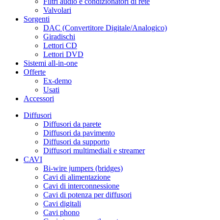
Filtri audio e condizionatori di rete
Valvolari
Sorgenti
DAC (Convertitore Digitale/Analogico)
Giradischi
Lettori CD
Lettori DVD
Sistemi all-in-one
Offerte
Ex-demo
Usati
Accessori
Diffusori
Diffusori da parete
Diffusori da pavimento
Diffusori da supporto
Diffusori multimediali e streamer
CAVI
Bi-wire jumpers (bridges)
Cavi di alimentazione
Cavi di interconnessione
Cavi di potenza per diffusori
Cavi digitali
Cavi phono