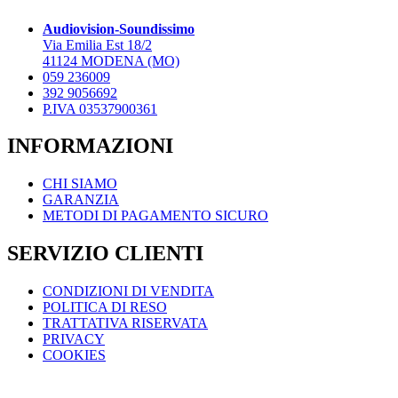
opzioni
possono
Audiovision-Soundissimo
essere
Via Emilia Est 18/2
scelte
41124 MODENA (MO)
nella
059 236009
pagina
392 9056692
del
P.IVA 03537900361
prodotto
INFORMAZIONI
CHI SIAMO
GARANZIA
METODI DI PAGAMENTO SICURO
SERVIZIO CLIENTI
CONDIZIONI DI VENDITA
POLITICA DI RESO
TRATTATIVA RISERVATA
PRIVACY
COOKIES