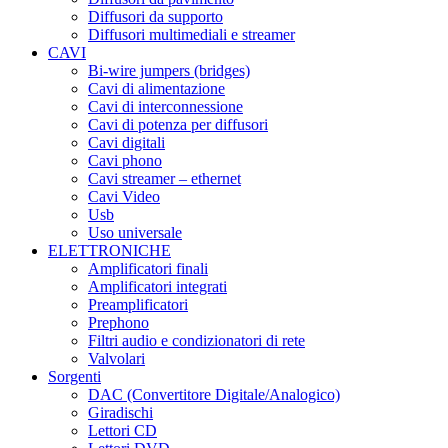
Diffusori da supporto
Diffusori multimediali e streamer
CAVI
Bi-wire jumpers (bridges)
Cavi di alimentazione
Cavi di interconnessione
Cavi di potenza per diffusori
Cavi digitali
Cavi phono
Cavi streamer – ethernet
Cavi Video
Usb
Uso universale
ELETTRONICHE
Amplificatori finali
Amplificatori integrati
Preamplificatori
Prephono
Filtri audio e condizionatori di rete
Valvolari
Sorgenti
DAC (Convertitore Digitale/Analogico)
Giradischi
Lettori CD