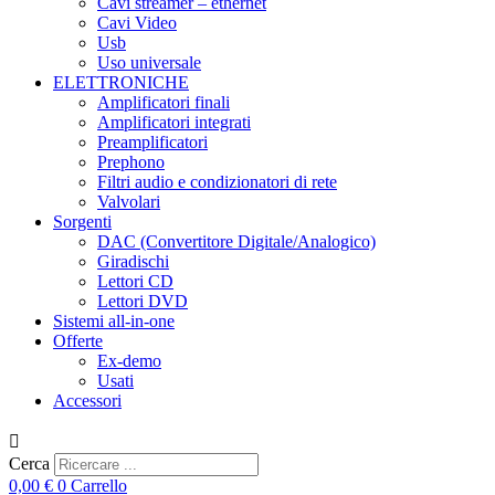
Cavi streamer – ethernet
Cavi Video
Usb
Uso universale
ELETTRONICHE
Amplificatori finali
Amplificatori integrati
Preamplificatori
Prephono
Filtri audio e condizionatori di rete
Valvolari
Sorgenti
DAC (Convertitore Digitale/Analogico)
Giradischi
Lettori CD
Lettori DVD
Sistemi all-in-one
Offerte
Ex-demo
Usati
Accessori
Cerca
0,00
€
0
Carrello