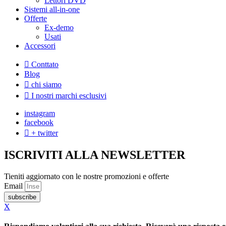
Lettori DVD
Sistemi all-in-one
Offerte
Ex-demo
Usati
Accessori
Conttato
Blog
chi siamo
I nostri marchi esclusivi
instagram
facebook
+ twitter
ISCRIVITI ALLA NEWSLETTER
Tieniti aggiornato con le nostre promozioni e offerte
Email
subscribe
X