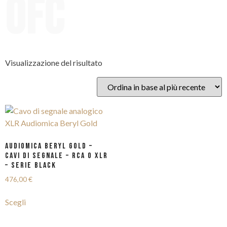
OFC
Visualizzazione del risultato
AUDIOMICA BERYL GOLD –
CAVI DI SEGNALE – RCA o XLR
– SERIE BLACK
476,00
€
Questo
Scegli
prodotto
ha