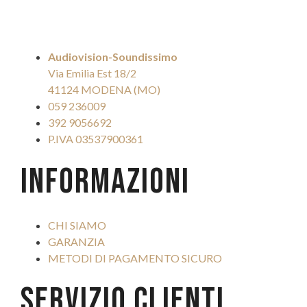
più
varianti.
Le
opzioni
Audiovision-Soundissimo
possono
Via Emilia Est 18/2
essere
41124 MODENA (MO)
scelte
059 236009
nella
392 9056692
pagina
P.IVA 03537900361
del
INFORMAZIONI
prodotto
CHI SIAMO
GARANZIA
METODI DI PAGAMENTO SICURO
SERVIZIO CLIENTI