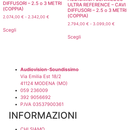
DIFFUSORI – 2.5 o 3 METRI
ULTRA REFERENCE – CAVI
(COPPIA)
DIFFUSORI – 2.5 o 3 METRI
(COPPIA)
Fascia
2.074,00
€
-
2.342,00
€
di
Fascia
2.794,00
€
-
3.099,00
€
Questo
prezzo:
Scegli
di
prodotto
Questo
da
prezzo:
Scegli
ha
prodotto
2.074,00 €
da
più
ha
a
2.794,0
2.342,00 €
varianti.
più
a
3.099,0
Le
varianti.
opzioni
Le
Audiovision-Soundissimo
possono
opzioni
Via Emilia Est 18/2
essere
possono
41124 MODENA (MO)
scelte
essere
059 236009
nella
scelte
392 9056692
pagina
nella
P.IVA 03537900361
del
pagina
INFORMAZIONI
prodotto
del
prodotto
CHI SIAMO