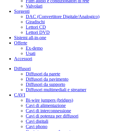
Filtri audio e condizionatori di rete
Valvolari
Sorgenti
DAC (Convertitore Digitale/Analogico)
Giradischi
Lettori CD
Lettori DVD
Sistemi all-in-one
Offerte
Ex-demo
Usati
Accessori
Diffusori
Diffusori da parete
Diffusori da pavimento
Diffusori da supporto
Diffusori multimediali e streamer
CAVI
Bi-wire jumpers (bridges)
Cavi di alimentazione
Cavi di interconnessione
Cavi di potenza per diffusori
Cavi digitali
Cavi phono