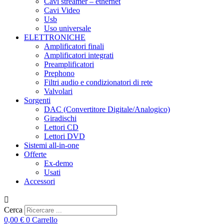
Cavi streamer – ethernet
Cavi Video
Usb
Uso universale
ELETTRONICHE
Amplificatori finali
Amplificatori integrati
Preamplificatori
Prephono
Filtri audio e condizionatori di rete
Valvolari
Sorgenti
DAC (Convertitore Digitale/Analogico)
Giradischi
Lettori CD
Lettori DVD
Sistemi all-in-one
Offerte
Ex-demo
Usati
Accessori
Cerca
0,00
€
0
Carrello