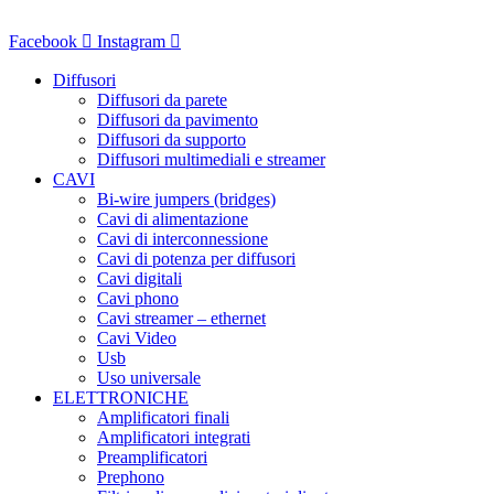
Vai
al
Facebook
Instagram
contenuto
Diffusori
Diffusori da parete
Diffusori da pavimento
Diffusori da supporto
Diffusori multimediali e streamer
CAVI
Bi-wire jumpers (bridges)
Cavi di alimentazione
Cavi di interconnessione
Cavi di potenza per diffusori
Cavi digitali
Cavi phono
Cavi streamer – ethernet
Cavi Video
Usb
Uso universale
ELETTRONICHE
Amplificatori finali
Amplificatori integrati
Preamplificatori
Prephono