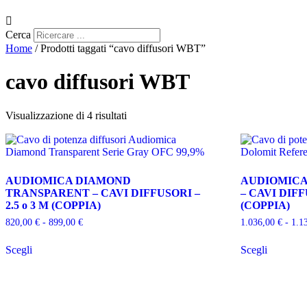
Cerca
Home
/ Prodotti taggati “cavo diffusori WBT”
cavo diffusori WBT
Ordina
Visualizzazione di 4 risultati
in
base
al
più
recente
AUDIOMICA DIAMOND
AUDIOMICA
TRANSPARENT – CAVI DIFFUSORI –
– CAVI DIFF
2.5 o 3 M (COPPIA)
(COPPIA)
Fascia
820,00
€
-
899,00
€
1.036,00
€
-
1.1
di
Questo
Questo
prezzo:
Scegli
Scegli
prodotto
prodotto
da
ha
ha
820,00 €
più
più
a
varianti.
varianti.
899,00 €
Le
Le