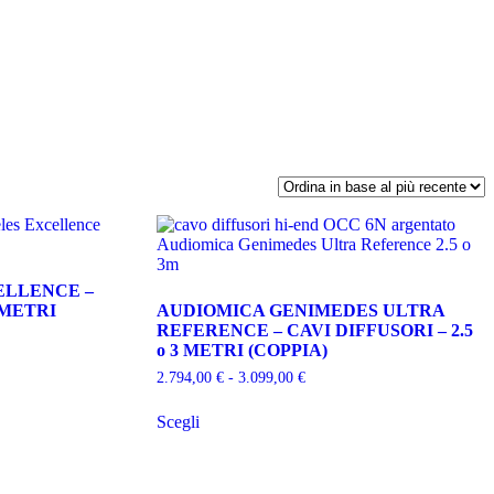
ELLENCE –
3 METRI
AUDIOMICA GENIMEDES ULTRA
REFERENCE – CAVI DIFFUSORI – 2.5
o 3 METRI (COPPIA)
Fascia
2.794,00
€
-
3.099,00
€
di
Questo
prezzo:
Scegli
prodotto
da
ha
2.794,00 €
più
a
varianti.
3.099,00 €