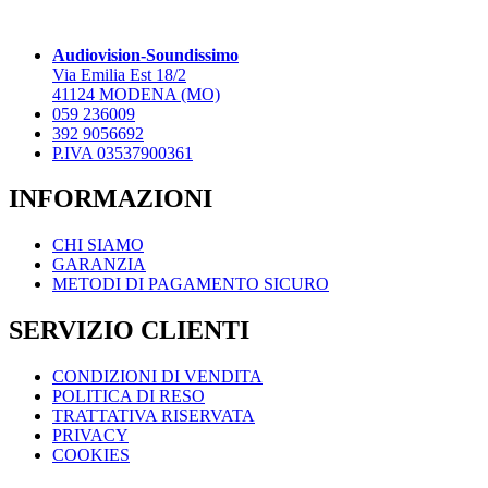
opzioni
opzioni
possono
possono
essere
essere
Audiovision-Soundissimo
scelte
scelte
Via Emilia Est 18/2
nella
nella
41124 MODENA (MO)
pagina
pagina
059 236009
del
del
392 9056692
prodotto
prodotto
P.IVA 03537900361
INFORMAZIONI
CHI SIAMO
GARANZIA
METODI DI PAGAMENTO SICURO
SERVIZIO CLIENTI
CONDIZIONI DI VENDITA
POLITICA DI RESO
TRATTATIVA RISERVATA
PRIVACY
COOKIES