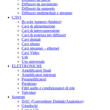
Diffusori da pavimento
Diffusori da supporto
Diffusori multimediali e streamer
CAVI
Bi-wire jumpers (bridges)
Cavi di alimentazione
Cavi di interconnessione
Cavi di potenza per diffusori
Cavi digitali
Cavi phono
Cavi streamer – ethernet
Cavi Video
Usb
Uso universale
ELETTRONICHE
Amplificatori finali
Amplificatori integrati
Preamplificatori
Prephono
Filtri audio e condizionatori di rete
Valvolari
Sorgenti
DAC (Convertitore Digitale/Analogico)
Giradischi