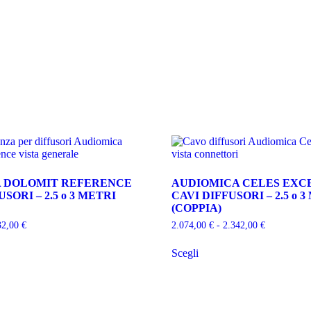
 DOLOMIT REFERENCE
AUDIOMICA CELES EXC
USORI – 2.5 o 3 METRI
CAVI DIFFUSORI – 2.5 o 
(COPPIA)
Fascia
Fascia
32,00
€
2.074,00
€
-
2.342,00
€
di
di
Questo
prezzo:
prezzo:
Scegli
prodotto
da
da
ha
1.036,00 €
2.074,00 €
più
a
a
varianti.
1.132,00 €
2.342,00 €
Le