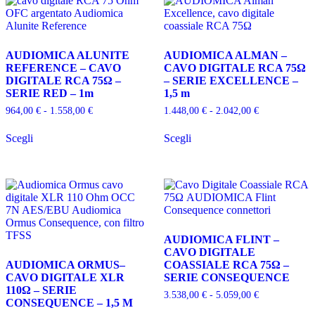
opzioni
possono
essere
scelte
AUDIOMICA ALUNITE
AUDIOMICA ALMAN –
nella
REFERENCE – CAVO
CAVO DIGITALE RCA 75Ω
pagina
DIGITALE RCA 75Ω –
– SERIE EXCELLENCE –
del
SERIE RED – 1m
1,5 m
prodotto
Fascia
Fascia
964,00
€
-
1.558,00
€
1.448,00
€
-
2.042,00
€
di
di
Questo
Questo
prezzo:
prezzo:
Scegli
Scegli
prodotto
prodotto
da
da
ha
ha
964,00 €
1.448,00 €
più
più
a
a
varianti.
varianti.
1.558,00 €
2.042,00 €
Le
Le
opzioni
opzioni
possono
possono
essere
essere
AUDIOMICA FLINT –
scelte
scelte
CAVO DIGITALE
nella
nella
AUDIOMICA ORMUS–
COASSIALE RCA 75Ω –
pagina
pagina
CAVO DIGITALE XLR
SERIE CONSEQUENCE
del
del
110Ω – SERIE
prodotto
prodotto
Fascia
3.538,00
€
-
5.059,00
€
CONSEQUENCE – 1,5 M
di
Questo