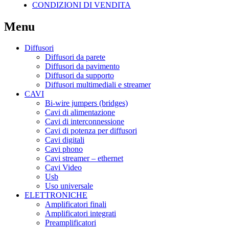
CONDIZIONI DI VENDITA
Menu
Diffusori
Diffusori da parete
Diffusori da pavimento
Diffusori da supporto
Diffusori multimediali e streamer
CAVI
Bi-wire jumpers (bridges)
Cavi di alimentazione
Cavi di interconnessione
Cavi di potenza per diffusori
Cavi digitali
Cavi phono
Cavi streamer – ethernet
Cavi Video
Usb
Uso universale
ELETTRONICHE
Amplificatori finali
Amplificatori integrati
Preamplificatori