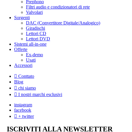
Prephono
Filtri audio e condizionatori di rete
Valvolari
Sorgenti
DAC (Convertitore Digitale/Analogico)
Giradischi
Lettori CD
Lettori DVD
Sistemi all-in-one
Offerte
Ex-demo
Usati
Accessori
Conttato
Blog
chi siamo
I nostri marchi esclusivi
instagram
facebook
+ twitter
ISCRIVITI ALLA NEWSLETTER