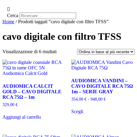
Cerca
Home
/ Prodotti taggati “cavo digitale con filtro TFSS”
cavo digitale con filtro TFSS
Ordina
Visualizzazione di 6 risultati
in
base
al
più
recente
AUDIOMICA VANDINI –
AUDIOMICA CALCIT
CAVO DIGITALE RCA 75Ω
GOLD – CAVO DIGITALE
1m – SERIE GRAY
RCA 75Ω – 1m
Fascia
354,00
€
-
948,00
€
di
329,00
€
Questo
prezzo:
Scegli
prodotto
da
Aggiungi al carrello
ha
354,00 €
più
a
varianti.
948,00 €
Le