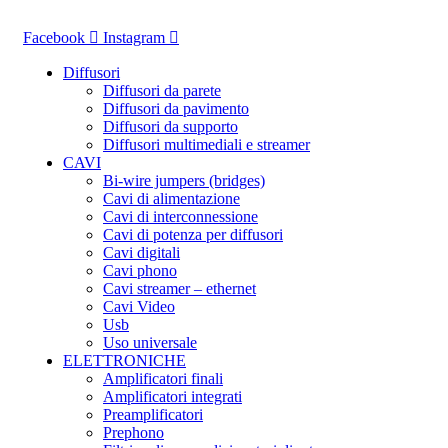
Vai
al
Facebook
Instagram
contenuto
Diffusori
Diffusori da parete
Diffusori da pavimento
Diffusori da supporto
Diffusori multimediali e streamer
CAVI
Bi-wire jumpers (bridges)
Cavi di alimentazione
Cavi di interconnessione
Cavi di potenza per diffusori
Cavi digitali
Cavi phono
Cavi streamer – ethernet
Cavi Video
Usb
Uso universale
ELETTRONICHE
Amplificatori finali
Amplificatori integrati
Preamplificatori
Prephono