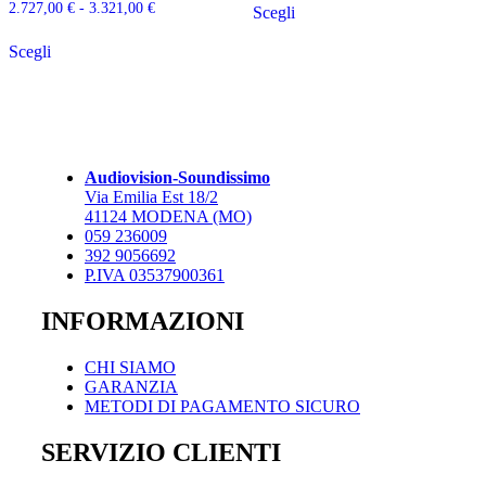
prezzo:
Fascia
2.727,00
€
-
3.321,00
€
Scegli
prodotto
da
di
Questo
ha
3.538,00 €
prezzo:
Scegli
prodotto
più
a
da
ha
varianti.
5.059,00 €
2.727,00 €
più
Le
a
varianti.
opzioni
3.321,00 €
Le
possono
opzioni
essere
possono
scelte
Audiovision-Soundissimo
essere
nella
Via Emilia Est 18/2
scelte
pagina
41124 MODENA (MO)
nella
del
059 236009
pagina
prodotto
392 9056692
del
P.IVA 03537900361
prodotto
INFORMAZIONI
CHI SIAMO
GARANZIA
METODI DI PAGAMENTO SICURO
SERVIZIO CLIENTI