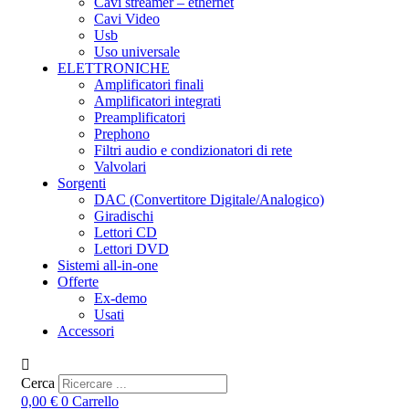
Cavi streamer – ethernet
Cavi Video
Usb
Uso universale
ELETTRONICHE
Amplificatori finali
Amplificatori integrati
Preamplificatori
Prephono
Filtri audio e condizionatori di rete
Valvolari
Sorgenti
DAC (Convertitore Digitale/Analogico)
Giradischi
Lettori CD
Lettori DVD
Sistemi all-in-one
Offerte
Ex-demo
Usati
Accessori
Cerca
0,00
€
0
Carrello