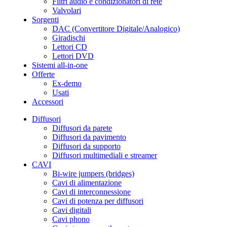
Filtri audio e condizionatori di rete
Valvolari
Sorgenti
DAC (Convertitore Digitale/Analogico)
Giradischi
Lettori CD
Lettori DVD
Sistemi all-in-one
Offerte
Ex-demo
Usati
Accessori
Diffusori
Diffusori da parete
Diffusori da pavimento
Diffusori da supporto
Diffusori multimediali e streamer
CAVI
Bi-wire jumpers (bridges)
Cavi di alimentazione
Cavi di interconnessione
Cavi di potenza per diffusori
Cavi digitali
Cavi phono