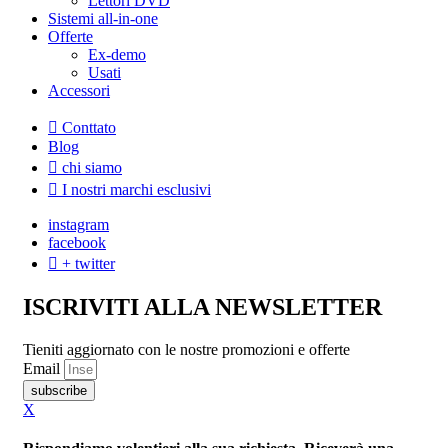
Lettori DVD
Sistemi all-in-one
Offerte
Ex-demo
Usati
Accessori
Conttato
Blog
chi siamo
I nostri marchi esclusivi
instagram
facebook
+ twitter
ISCRIVITI ALLA NEWSLETTER
Tieniti aggiornato con le nostre promozioni e offerte
Email
subscribe
X