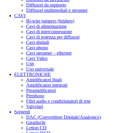
Diffusori da supporto
Diffusori multimediali e streamer
CAVI
Bi-wire jumpers (bridges)
Cavi di alimentazione
Cavi di interconnessione
Cavi di potenza per diffusori
Cavi digitali
Cavi phono
Cavi streamer – ethernet
Cavi Video
Usb
Uso universale
ELETTRONICHE
Amplificatori finali
Amplificatori integrati
Preamplificatori
Prephono
Filtri audio e condizionatori di rete
Valvolari
Sorgenti
DAC (Convertitore Digitale/Analogico)
Giradischi
Lettori CD