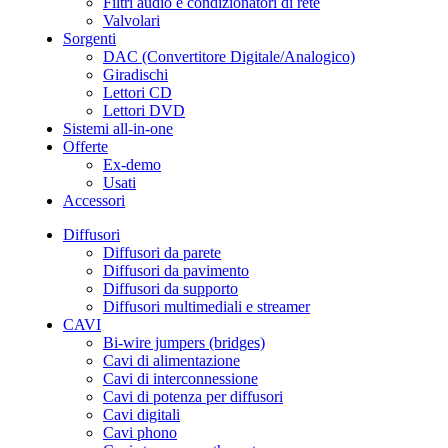
Filtri audio e condizionatori di rete
Valvolari
Sorgenti
DAC (Convertitore Digitale/Analogico)
Giradischi
Lettori CD
Lettori DVD
Sistemi all-in-one
Offerte
Ex-demo
Usati
Accessori
Diffusori
Diffusori da parete
Diffusori da pavimento
Diffusori da supporto
Diffusori multimediali e streamer
CAVI
Bi-wire jumpers (bridges)
Cavi di alimentazione
Cavi di interconnessione
Cavi di potenza per diffusori
Cavi digitali
Cavi phono