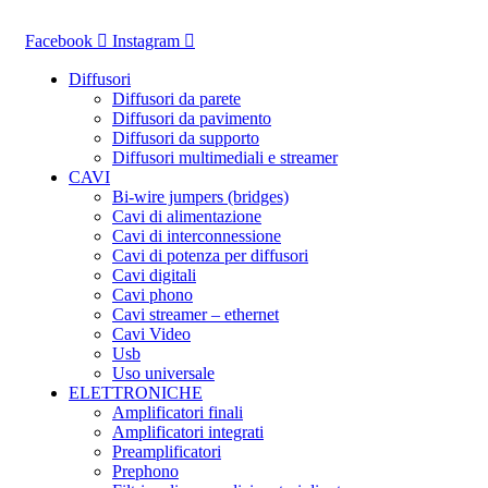
Vai
al
Facebook
Instagram
contenuto
Diffusori
Diffusori da parete
Diffusori da pavimento
Diffusori da supporto
Diffusori multimediali e streamer
CAVI
Bi-wire jumpers (bridges)
Cavi di alimentazione
Cavi di interconnessione
Cavi di potenza per diffusori
Cavi digitali
Cavi phono
Cavi streamer – ethernet
Cavi Video
Usb
Uso universale
ELETTRONICHE
Amplificatori finali
Amplificatori integrati
Preamplificatori
Prephono