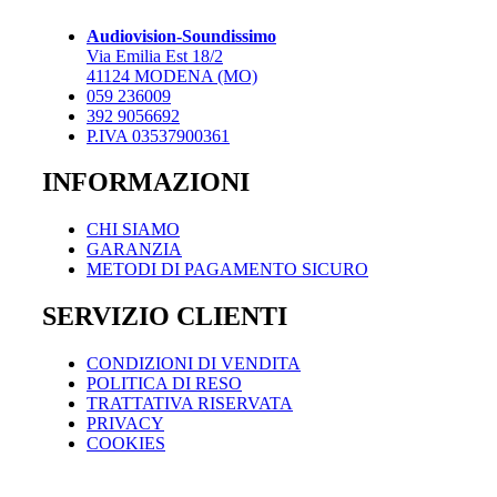
opzioni
possono
Audiovision-Soundissimo
essere
Via Emilia Est 18/2
scelte
41124 MODENA (MO)
nella
059 236009
pagina
392 9056692
del
P.IVA 03537900361
prodotto
INFORMAZIONI
CHI SIAMO
GARANZIA
METODI DI PAGAMENTO SICURO
SERVIZIO CLIENTI
CONDIZIONI DI VENDITA
POLITICA DI RESO
TRATTATIVA RISERVATA
PRIVACY
COOKIES