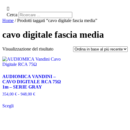
Cerca
Home
/ Prodotti taggati “cavo digitale fascia media”
cavo digitale fascia media
Visualizzazione del risultato
AUDIOMICA VANDINI –
CAVO DIGITALE RCA 75Ω
1m – SERIE GRAY
Fascia
354,00
€
-
948,00
€
di
Questo
prezzo:
Scegli
prodotto
da
ha
354,00 €
più
a
varianti.
948,00 €
Le