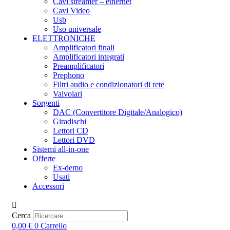
Cavi streamer – ethernet
Cavi Video
Usb
Uso universale
ELETTRONICHE
Amplificatori finali
Amplificatori integrati
Preamplificatori
Prephono
Filtri audio e condizionatori di rete
Valvolari
Sorgenti
DAC (Convertitore Digitale/Analogico)
Giradischi
Lettori CD
Lettori DVD
Sistemi all-in-one
Offerte
Ex-demo
Usati
Accessori
Cerca
0,00
€
0
Carrello