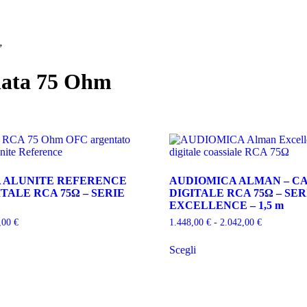
”
llata 75 Ohm
 ALUNITE REFERENCE
AUDIOMICA ALMAN – C
ITALE RCA 75Ω – SERIE
DIGITALE RCA 75Ω – SER
EXCELLENCE – 1,5 m
Fascia
Fascia
8,00
€
1.448,00
€
-
2.042,00
€
di
di
Questo
prezzo:
prezzo:
Scegli
prodotto
da
da
ha
964,00 €
1.448,00 €
più
a
a
varianti.
1.558,00 €
2.042,00 €
Le