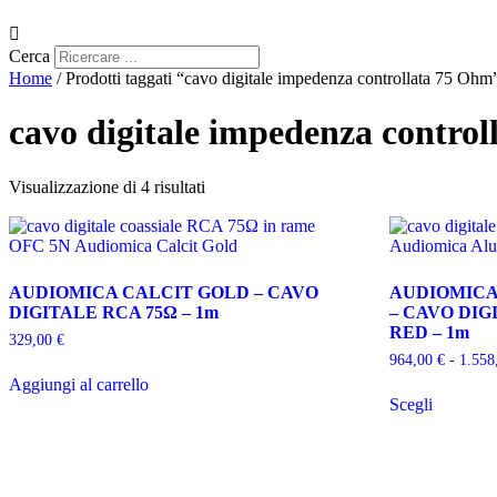
Cerca
Home
/ Prodotti taggati “cavo digitale impedenza controllata 75 Ohm
cavo digitale impedenza contro
Ordina
Visualizzazione di 4 risultati
in
base
al
più
recente
AUDIOMICA CALCIT GOLD – CAVO
AUDIOMICA
DIGITALE RCA 75Ω – 1m
– CAVO DIG
RED – 1m
329,00
€
964,00
€
-
1.55
Aggiungi al carrello
Questo
Scegli
prodotto
ha
più
varianti.
Le