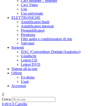
Cavi streamer – ethernet
Cavi Video
Usb
Uso universale
ELETTRONICHE
Amplificatori finali
Amplificatori integrati
Preamplificatori
Prephono
Filtri audio e condizionatori di rete
Valvolari
Sorgenti
DAC (Convertitore Digitale/Analogico)
Giradischi
Lettori CD
Lettori DVD
Sistemi all-in-one
Offerte
Ex-demo
Usati
Accessori
Cerca
0,00
€
0
Carrello