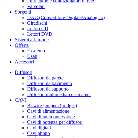
Filtri audio e condizionatori di rete
Valvolari
Sorgenti
DAC (Convertitore Digitale/Analogico)
Giradischi
Lettori CD
Lettori DVD
Sistemi all-in-one
Offerte
Ex-demo
Usati
Accessori
Diffusori
Diffusori da parete
Diffusori da pavimento
Diffusori da supporto
Diffusori multimediali e streamer
CAVI
Bi-wire jumpers (bridges)
Cavi di alimentazione
Cavi di interconnessione
Cavi di potenza per diffusori
Cavi digitali
Cavi phono