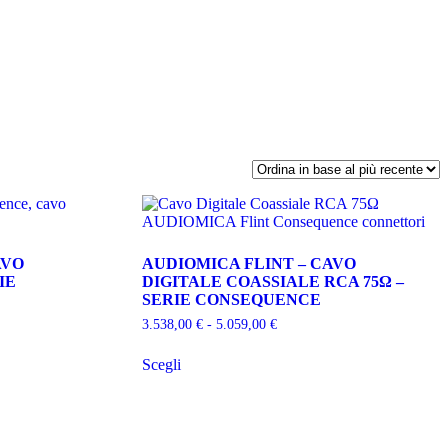
AVO
AUDIOMICA FLINT – CAVO
IE
DIGITALE COASSIALE RCA 75Ω –
SERIE CONSEQUENCE
Fascia
3.538,00
€
-
5.059,00
€
di
Questo
prezzo:
Scegli
prodotto
da
ha
3.538,00 €
più
a
varianti.
5.059,00 €
Le