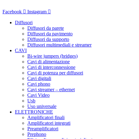
Vai
al
Facebook
Instagram
contenuto
Diffusori
Diffusori da parete
Diffusori da pavimento
Diffusori da supporto
Diffusori multimediali e streamer
CAVI
Bi-wire jumpers (bridges)
Cavi di alimentazione
Cavi di interconnessione
Cavi di potenza per diffusori
Cavi digitali
Cavi phono
Cavi streamer – ethernet
Cavi Video
Usb
Uso universale
ELETTRONICHE
Amplificatori finali
Amplificatori integrati
Preamplificatori
Prephono