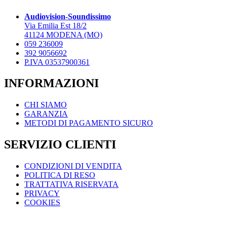
opzioni
possono
Audiovision-Soundissimo
essere
Via Emilia Est 18/2
scelte
41124 MODENA (MO)
nella
059 236009
pagina
392 9056692
del
P.IVA 03537900361
prodotto
INFORMAZIONI
CHI SIAMO
GARANZIA
METODI DI PAGAMENTO SICURO
SERVIZIO CLIENTI
CONDIZIONI DI VENDITA
POLITICA DI RESO
TRATTATIVA RISERVATA
PRIVACY
COOKIES