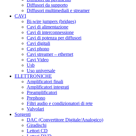
Diffusori da supporto
Diffusori multimediali e streamer
CAVI
Bi-wire jumpers (bridges)
Cavi di alimentazione
Cavi di interconnessione
Cavi di potenza per diffusori
Cavi digitali
Cavi phono
Cavi streamer – ethernet
Cavi Video
Usb
Uso universale
ELETTRONICHE
Amplificatori finali
Amplificatori integrati
Preamplificatori
Prephono
Filtri audio e condizionatori di rete
Valvolari
Sorgenti
DAC (Convertitore Digitale/Analogico)
Giradischi
Lettori CD