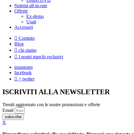
Lettori DVD
Sistemi all-in-one
Offerte
Ex-demo
Usati
Accessori
Conttato
Blog
chi siamo
I nostri marchi esclusivi
instagram
facebook
+ twitter
ISCRIVITI ALLA NEWSLETTER
Tieniti aggiornato con le nostre promozioni e offerte
Email
subscribe
X