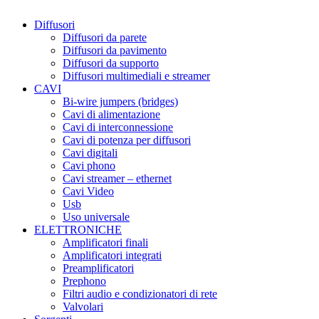
Diffusori
Diffusori da parete
Diffusori da pavimento
Diffusori da supporto
Diffusori multimediali e streamer
CAVI
Bi-wire jumpers (bridges)
Cavi di alimentazione
Cavi di interconnessione
Cavi di potenza per diffusori
Cavi digitali
Cavi phono
Cavi streamer – ethernet
Cavi Video
Usb
Uso universale
ELETTRONICHE
Amplificatori finali
Amplificatori integrati
Preamplificatori
Prephono
Filtri audio e condizionatori di rete
Valvolari