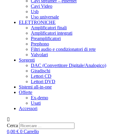
Cavi streamer – ethernet
Cavi Video
Usb
Uso universale
ELETTRONICHE
Amplificatori finali
Amplificatori integrati
Preamplificatori
Prephono
Filtri audio e condizionatori di rete
Valvolari
Sorgenti
DAC (Convertitore Digitale/Analogico)
Giradischi
Lettori CD
Lettori DVD
Sistemi all-in-one
Offerte
Ex-demo
Usati
Accessori
Cerca
0,00
€
0
Carrello