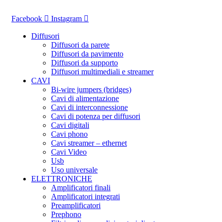
Vai
al
Facebook
Instagram
contenuto
Diffusori
Diffusori da parete
Diffusori da pavimento
Diffusori da supporto
Diffusori multimediali e streamer
CAVI
Bi-wire jumpers (bridges)
Cavi di alimentazione
Cavi di interconnessione
Cavi di potenza per diffusori
Cavi digitali
Cavi phono
Cavi streamer – ethernet
Cavi Video
Usb
Uso universale
ELETTRONICHE
Amplificatori finali
Amplificatori integrati
Preamplificatori
Prephono