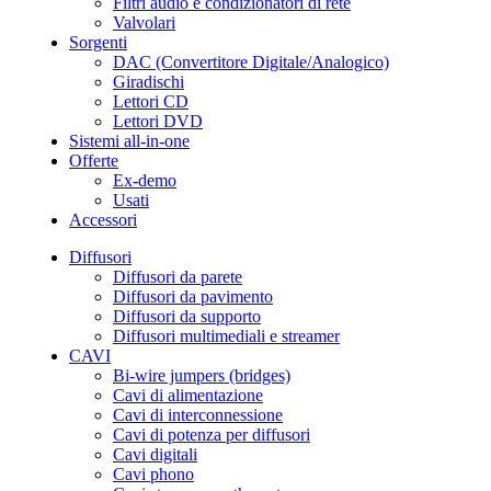
Filtri audio e condizionatori di rete
Valvolari
Sorgenti
DAC (Convertitore Digitale/Analogico)
Giradischi
Lettori CD
Lettori DVD
Sistemi all-in-one
Offerte
Ex-demo
Usati
Accessori
Diffusori
Diffusori da parete
Diffusori da pavimento
Diffusori da supporto
Diffusori multimediali e streamer
CAVI
Bi-wire jumpers (bridges)
Cavi di alimentazione
Cavi di interconnessione
Cavi di potenza per diffusori
Cavi digitali
Cavi phono