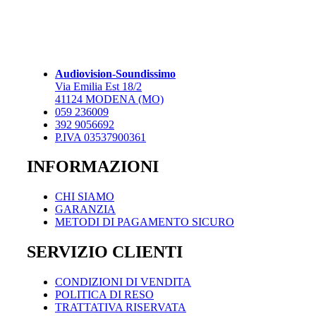
ha
varianti.
5.059,00 €
2.727,00 €
più
Le
a
varianti.
opzioni
3.321,00 €
Le
possono
opzioni
essere
possono
scelte
Audiovision-Soundissimo
essere
nella
Via Emilia Est 18/2
scelte
pagina
41124 MODENA (MO)
nella
del
059 236009
pagina
prodotto
392 9056692
del
P.IVA 03537900361
prodotto
INFORMAZIONI
CHI SIAMO
GARANZIA
METODI DI PAGAMENTO SICURO
SERVIZIO CLIENTI
CONDIZIONI DI VENDITA
POLITICA DI RESO
TRATTATIVA RISERVATA