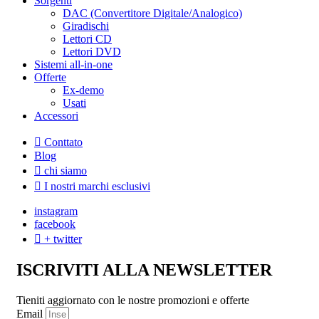
Sorgenti
DAC (Convertitore Digitale/Analogico)
Giradischi
Lettori CD
Lettori DVD
Sistemi all-in-one
Offerte
Ex-demo
Usati
Accessori
Conttato
Blog
chi siamo
I nostri marchi esclusivi
instagram
facebook
+ twitter
ISCRIVITI ALLA NEWSLETTER
Tieniti aggiornato con le nostre promozioni e offerte
Email