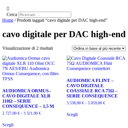
Cerca
Home
/ Prodotti taggati “cavo digitale per DAC high-end”
cavo digitale per DAC high-end
Ordina
Visualizzazione di 2 risultati
in
base
al
più
recente
AUDIOMICA FLINT –
CAVO DIGITALE
AUDIOMICA ORMUS–
COASSIALE RCA 75Ω –
CAVO DIGITALE XLR
SERIE CONSEQUENCE
110Ω – SERIE
Fascia
3.538,00
€
-
5.059,00
€
CONSEQUENCE – 1,5 M
di
Questo
prezzo:
Fascia
2.727,00
€
-
3.321,00
€
Scegli
prodotto
da
di
Questo
ha
3.538,00 €
prezzo:
Scegli
prodotto
più
a
da