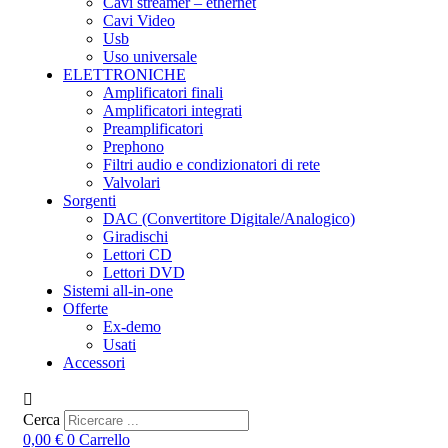
Cavi streamer – ethernet
Cavi Video
Usb
Uso universale
ELETTRONICHE
Amplificatori finali
Amplificatori integrati
Preamplificatori
Prephono
Filtri audio e condizionatori di rete
Valvolari
Sorgenti
DAC (Convertitore Digitale/Analogico)
Giradischi
Lettori CD
Lettori DVD
Sistemi all-in-one
Offerte
Ex-demo
Usati
Accessori
Cerca
0,00
€
0
Carrello