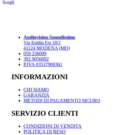
Scegli
prodotto
da
ha
1.448,00 €
più
a
varianti.
2.042,00 €
Le
opzioni
possono
Audiovision-Soundissimo
essere
Via Emilia Est 18/2
scelte
41124 MODENA (MO)
nella
059 236009
pagina
392 9056692
del
P.IVA 03537900361
prodotto
INFORMAZIONI
CHI SIAMO
GARANZIA
METODI DI PAGAMENTO SICURO
SERVIZIO CLIENTI
CONDIZIONI DI VENDITA
POLITICA DI RESO