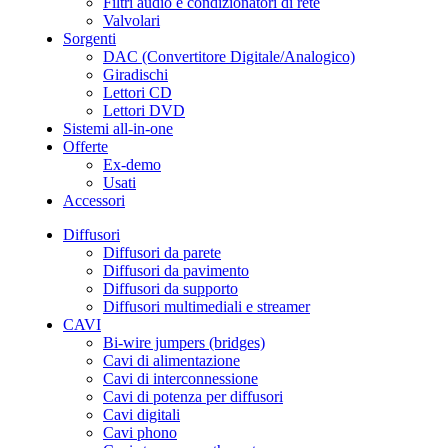
Filtri audio e condizionatori di rete
Valvolari
Sorgenti
DAC (Convertitore Digitale/Analogico)
Giradischi
Lettori CD
Lettori DVD
Sistemi all-in-one
Offerte
Ex-demo
Usati
Accessori
Diffusori
Diffusori da parete
Diffusori da pavimento
Diffusori da supporto
Diffusori multimediali e streamer
CAVI
Bi-wire jumpers (bridges)
Cavi di alimentazione
Cavi di interconnessione
Cavi di potenza per diffusori
Cavi digitali
Cavi phono