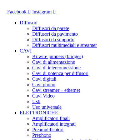
Vai
al
Facebook
Instagram
contenuto
Diffusori
Diffusori da parete
Diffusori da pavimento
Diffusori da supporto
Diffusori multimediali e streamer
CAVI
Bi-wire jumpers (bridges)
Cavi di alimentazione
Cavi di interconnessione
Cavi di potenza per diffusori
Cavi digitali
Cavi phono
Cavi streamer – ethernet
Cavi Video
Usb
Uso universale
ELETTRONICHE
Amplificatori finali
Amplificatori integrati
Preamplificatori
Prephono