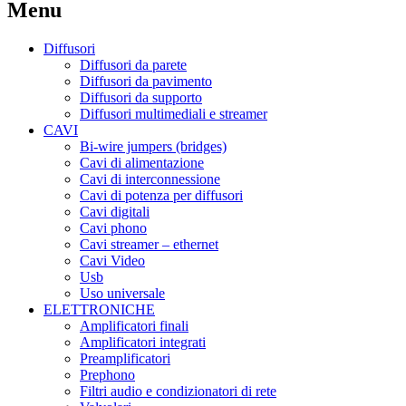
Menu
Diffusori
Diffusori da parete
Diffusori da pavimento
Diffusori da supporto
Diffusori multimediali e streamer
CAVI
Bi-wire jumpers (bridges)
Cavi di alimentazione
Cavi di interconnessione
Cavi di potenza per diffusori
Cavi digitali
Cavi phono
Cavi streamer – ethernet
Cavi Video
Usb
Uso universale
ELETTRONICHE
Amplificatori finali
Amplificatori integrati
Preamplificatori
Prephono
Filtri audio e condizionatori di rete