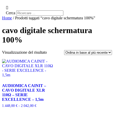
Cerca
Home
/ Prodotti taggati “cavo digitale schermatura 100%”
cavo digitale schermatura
100%
Visualizzazione del risultato
AUDIOMICA CAINIT –
CAVO DIGITALE XLR
110Ω – SERIE
EXCELLENCE – 1,5m
Fascia
1.448,00
€
-
2.042,00
€
di
Questo
prezzo: