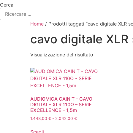
Cerca
Home
/ Prodotti taggati “cavo digitale XLR s
cavo digitale XLR
Visualizzazione del risultato
AUDIOMICA CAINIT – CAVO
DIGITALE XLR 110Ω – SERIE
EXCELLENCE – 1,5m
Fascia
1.448,00
€
-
2.042,00
€
di
Questo
prezzo:
Scegli