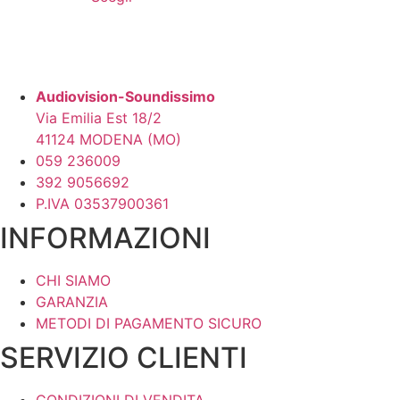
prodotto
da
ha
1.448,00 €
più
a
2.042,00 €
varianti.
Le
Audiovision-Soundissimo
opzioni
Via Emilia Est 18/2
possono
41124 MODENA (MO)
essere
059 236009
scelte
392 9056692
nella
P.IVA 03537900361
pagina
INFORMAZIONI
del
prodotto
CHI SIAMO
GARANZIA
METODI DI PAGAMENTO SICURO
SERVIZIO CLIENTI
CONDIZIONI DI VENDITA