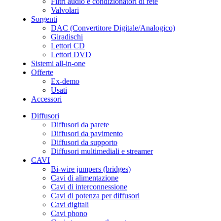
Filtri audio e condizionatori di rete
Valvolari
Sorgenti
DAC (Convertitore Digitale/Analogico)
Giradischi
Lettori CD
Lettori DVD
Sistemi all-in-one
Offerte
Ex-demo
Usati
Accessori
Diffusori
Diffusori da parete
Diffusori da pavimento
Diffusori da supporto
Diffusori multimediali e streamer
CAVI
Bi-wire jumpers (bridges)
Cavi di alimentazione
Cavi di interconnessione
Cavi di potenza per diffusori
Cavi digitali
Cavi phono