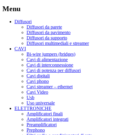
Menu
Diffusori
Diffusori da parete
Diffusori da pavimento
Diffusori da supporto
Diffusori multimediali e streamer
CAVI
Bi-wire jumpers (bridges)
Cavi di alimentazione
Cavi di interconnessione
Cavi di potenza per diffusori
Cavi digitali
Cavi phono
Cavi streamer – ethernet
Cavi Video
Usb
Uso universale
ELETTRONICHE
Amplificatori finali
Amplificatori integrati
Preamplificatori
Prephono