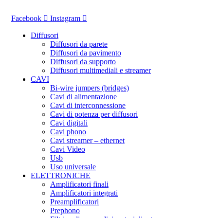
Vai
al
Facebook
Instagram
contenuto
Diffusori
Diffusori da parete
Diffusori da pavimento
Diffusori da supporto
Diffusori multimediali e streamer
CAVI
Bi-wire jumpers (bridges)
Cavi di alimentazione
Cavi di interconnessione
Cavi di potenza per diffusori
Cavi digitali
Cavi phono
Cavi streamer – ethernet
Cavi Video
Usb
Uso universale
ELETTRONICHE
Amplificatori finali
Amplificatori integrati
Preamplificatori
Prephono