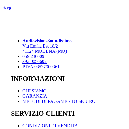
Questo
Scegli
prodotto
ha
più
varianti.
Le
opzioni
possono
Audiovision-Soundissimo
essere
Via Emilia Est 18/2
scelte
41124 MODENA (MO)
nella
059 236009
pagina
392 9056692
del
P.IVA 03537900361
prodotto
INFORMAZIONI
CHI SIAMO
GARANZIA
METODI DI PAGAMENTO SICURO
SERVIZIO CLIENTI
CONDIZIONI DI VENDITA