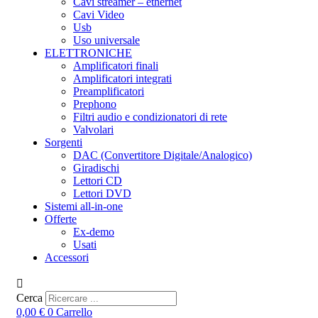
Cavi streamer – ethernet
Cavi Video
Usb
Uso universale
ELETTRONICHE
Amplificatori finali
Amplificatori integrati
Preamplificatori
Prephono
Filtri audio e condizionatori di rete
Valvolari
Sorgenti
DAC (Convertitore Digitale/Analogico)
Giradischi
Lettori CD
Lettori DVD
Sistemi all-in-one
Offerte
Ex-demo
Usati
Accessori
Cerca
0,00
€
0
Carrello