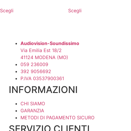
di
di
Questo
Questo
prezzo:
prezzo:
Scegli
Scegli
prodotto
prodotto
da
da
ha
ha
1.210,00 €
1.740,00
più
più
a
a
1.630,00 €
2.335,00
varianti.
varianti.
Le
Le
Audiovision-Soundissimo
opzioni
opzioni
Via Emilia Est 18/2
possono
possono
41124 MODENA (MO)
essere
essere
059 236009
scelte
scelte
392 9056692
nella
nella
P.IVA 03537900361
pagina
pagina
INFORMAZIONI
del
del
prodotto
prodotto
CHI SIAMO
GARANZIA
METODI DI PAGAMENTO SICURO
SERVIZIO CLIENTI