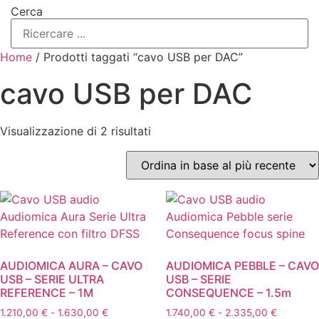
Cerca
Home
/ Prodotti taggati “cavo USB per DAC”
cavo USB per DAC
Ordina
Visualizzazione di 2 risultati
in
base
al
più
recente
AUDIOMICA AURA – CAVO
AUDIOMICA PEBBLE – CAVO
USB – SERIE ULTRA
USB – SERIE
REFERENCE – 1M
CONSEQUENCE – 1.5m
Fascia
Fascia
1.210,00
€
-
1.630,00
€
1.740,00
€
-
2.335,00
€