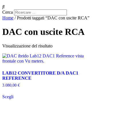
Cerca
Home
/ Prodotti taggati “DAC con uscite RCA”
DAC con uscite RCA
Visualizzazione del risultato
LAB12 CONVERTITORE D/A DAC1
REFERENCE
3.080,00
€
Questo
Scegli
prodotto
ha
più
varianti.
Le
opzioni
possono