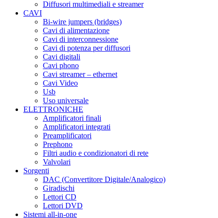
Diffusori multimediali e streamer
CAVI
Bi-wire jumpers (bridges)
Cavi di alimentazione
Cavi di interconnessione
Cavi di potenza per diffusori
Cavi digitali
Cavi phono
Cavi streamer – ethernet
Cavi Video
Usb
Uso universale
ELETTRONICHE
Amplificatori finali
Amplificatori integrati
Preamplificatori
Prephono
Filtri audio e condizionatori di rete
Valvolari
Sorgenti
DAC (Convertitore Digitale/Analogico)
Giradischi
Lettori CD
Lettori DVD
Sistemi all-in-one