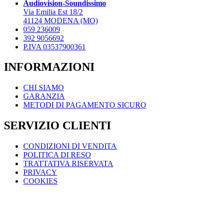
Audiovision-Soundissimo
essere
Via Emilia Est 18/2
scelte
41124 MODENA (MO)
nella
059 236009
pagina
392 9056692
del
P.IVA 03537900361
prodotto
INFORMAZIONI
CHI SIAMO
GARANZIA
METODI DI PAGAMENTO SICURO
SERVIZIO CLIENTI
CONDIZIONI DI VENDITA
POLITICA DI RESO
TRATTATIVA RISERVATA
PRIVACY
COOKIES