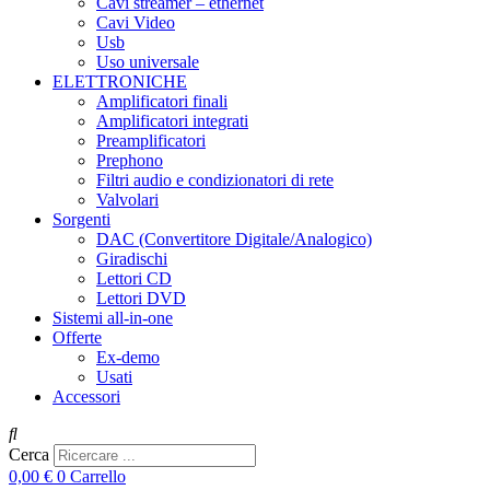
Cavi streamer – ethernet
Cavi Video
Usb
Uso universale
ELETTRONICHE
Amplificatori finali
Amplificatori integrati
Preamplificatori
Prephono
Filtri audio e condizionatori di rete
Valvolari
Sorgenti
DAC (Convertitore Digitale/Analogico)
Giradischi
Lettori CD
Lettori DVD
Sistemi all-in-one
Offerte
Ex-demo
Usati
Accessori
Cerca
0,00
€
0
Carrello