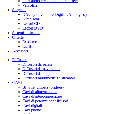
Filtri audio e condizionatori di rete
Valvolari
Sorgenti
DAC (Convertitore Digitale/Analogico)
Giradischi
Lettori CD
Lettori DVD
Sistemi all-in-one
Offerte
Ex-demo
Usati
Accessori
Diffusori
Diffusori da parete
Diffusori da pavimento
Diffusori da supporto
Diffusori multimediali e streamer
CAVI
Bi-wire jumpers (bridges)
Cavi di alimentazione
Cavi di interconnessione
Cavi di potenza per diffusori
Cavi digitali
Cavi phono