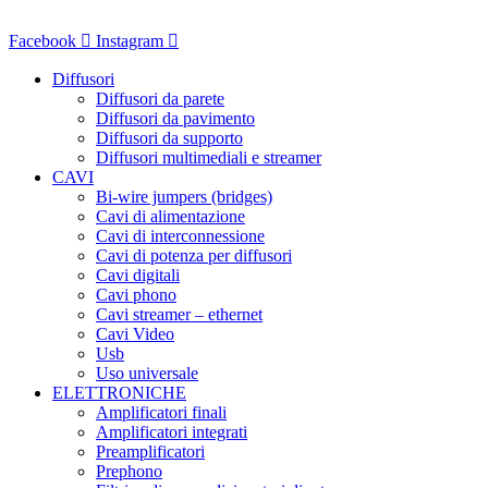
Vai
al
Facebook
Instagram
contenuto
Diffusori
Diffusori da parete
Diffusori da pavimento
Diffusori da supporto
Diffusori multimediali e streamer
CAVI
Bi-wire jumpers (bridges)
Cavi di alimentazione
Cavi di interconnessione
Cavi di potenza per diffusori
Cavi digitali
Cavi phono
Cavi streamer – ethernet
Cavi Video
Usb
Uso universale
ELETTRONICHE
Amplificatori finali
Amplificatori integrati
Preamplificatori
Prephono