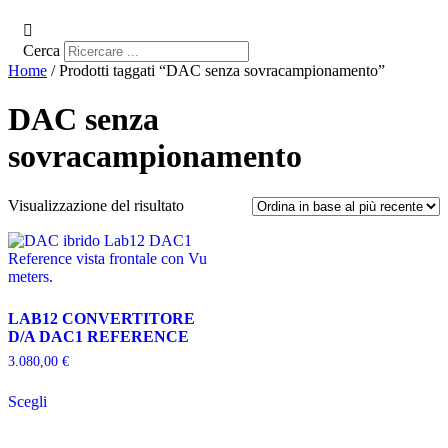
Cerca
Home
/ Prodotti taggati “DAC senza sovracampionamento”
DAC senza
sovracampionamento
Visualizzazione del risultato
LAB12 CONVERTITORE
D/A DAC1 REFERENCE
3.080,00
€
Questo
Scegli
prodotto
ha
più