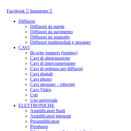
Vai
al
Facebook
Instagram
contenuto
Diffusori
Diffusori da parete
Diffusori da pavimento
Diffusori da supporto
Diffusori multimediali e streamer
CAVI
Bi-wire jumpers (bridges)
Cavi di alimentazione
Cavi di interconnessione
Cavi di potenza per diffusori
Cavi digitali
Cavi phono
Cavi streamer – ethernet
Cavi Video
Usb
Uso universale
ELETTRONICHE
Amplificatori finali
Amplificatori integrati
Preamplificatori
Prephono