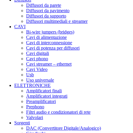
Diffusori da parete
Diffusori da pavimento
Diffusori da supporto
Diffusori multimediali e streamer
CAVI
Bi-wire jumpers (bridges)
Cavi di alimentazione
Cavi di interconnessione
Cavi di potenza per diffusori
Cavi digitali
Cavi phono
Cavi streamer – ethernet
Cavi Video
Usb
Uso universale
ELETTRONICHE
Amplificatori finali
Amplificatori integrati
Preamplificatori
Prephono
Filtri audio e condizionatori di rete
Valvolari
Sorgenti
DAC (Convertitore Digitale/Analogico)