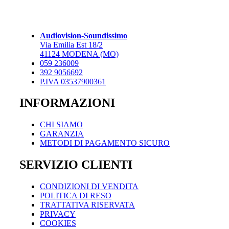
varianti.
Le
opzioni
possono
Audiovision-Soundissimo
essere
Via Emilia Est 18/2
scelte
41124 MODENA (MO)
nella
059 236009
pagina
392 9056692
del
P.IVA 03537900361
prodotto
INFORMAZIONI
CHI SIAMO
GARANZIA
METODI DI PAGAMENTO SICURO
SERVIZIO CLIENTI
CONDIZIONI DI VENDITA
POLITICA DI RESO
TRATTATIVA RISERVATA
PRIVACY
COOKIES