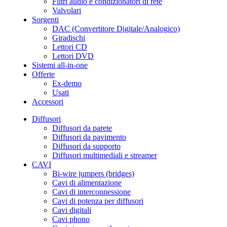
Filtri audio e condizionatori di rete
Valvolari
Sorgenti
DAC (Convertitore Digitale/Analogico)
Giradischi
Lettori CD
Lettori DVD
Sistemi all-in-one
Offerte
Ex-demo
Usati
Accessori
Diffusori
Diffusori da parete
Diffusori da pavimento
Diffusori da supporto
Diffusori multimediali e streamer
CAVI
Bi-wire jumpers (bridges)
Cavi di alimentazione
Cavi di interconnessione
Cavi di potenza per diffusori
Cavi digitali
Cavi phono