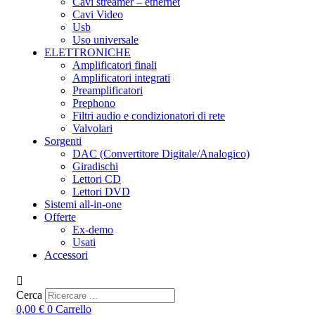
Cavi streamer – ethernet
Cavi Video
Usb
Uso universale
ELETTRONICHE
Amplificatori finali
Amplificatori integrati
Preamplificatori
Prephono
Filtri audio e condizionatori di rete
Valvolari
Sorgenti
DAC (Convertitore Digitale/Analogico)
Giradischi
Lettori CD
Lettori DVD
Sistemi all-in-one
Offerte
Ex-demo
Usati
Accessori
Cerca
0,00
€
0
Carrello