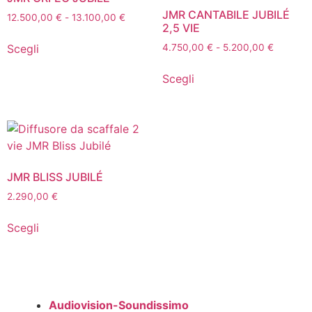
JMR CANTABILE JUBILÉ
Fascia
12.500,00
€
-
13.100,00
€
2,5 VIE
di
Questo
prezzo:
Fascia
Scegli
4.750,00
€
-
5.200,00
€
prodotto
da
di
Questo
ha
12.500,00 €
prezzo:
Scegli
prodotto
più
a
da
ha
13.100,00 €
varianti.
4.750,0
più
a
Le
5.200,0
varianti.
opzioni
Le
possono
opzioni
essere
JMR BLISS JUBILÉ
possono
scelte
2.290,00
€
essere
nella
Questo
scelte
pagina
Scegli
prodotto
nella
del
ha
pagina
prodotto
più
del
varianti.
prodotto
Le
Audiovision-Soundissimo