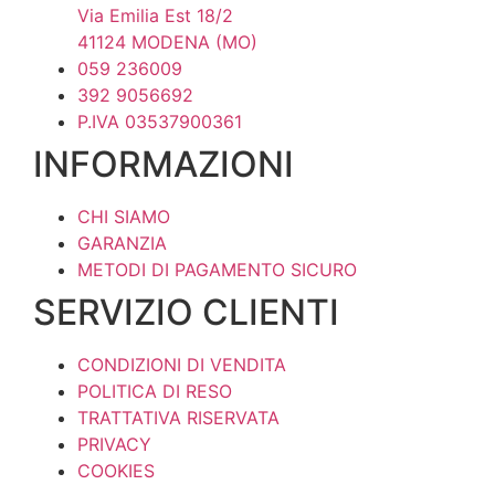
opzioni
Via Emilia Est 18/2
possono
41124 MODENA (MO)
essere
059 236009
scelte
392 9056692
nella
P.IVA 03537900361
pagina
INFORMAZIONI
del
prodotto
CHI SIAMO
GARANZIA
METODI DI PAGAMENTO SICURO
SERVIZIO CLIENTI
CONDIZIONI DI VENDITA
POLITICA DI RESO
TRATTATIVA RISERVATA
PRIVACY
COOKIES