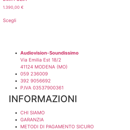
1.390,00
€
Questo
Scegli
prodotto
ha
più
varianti.
Le
Audiovision-Soundissimo
opzioni
Via Emilia Est 18/2
possono
41124 MODENA (MO)
essere
059 236009
scelte
392 9056692
nella
P.IVA 03537900361
pagina
INFORMAZIONI
del
prodotto
CHI SIAMO
GARANZIA
METODI DI PAGAMENTO SICURO