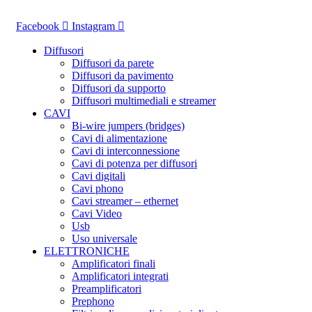
Vai
al
Facebook
Instagram
contenuto
Diffusori
Diffusori da parete
Diffusori da pavimento
Diffusori da supporto
Diffusori multimediali e streamer
CAVI
Bi-wire jumpers (bridges)
Cavi di alimentazione
Cavi di interconnessione
Cavi di potenza per diffusori
Cavi digitali
Cavi phono
Cavi streamer – ethernet
Cavi Video
Usb
Uso universale
ELETTRONICHE
Amplificatori finali
Amplificatori integrati
Preamplificatori
Prephono