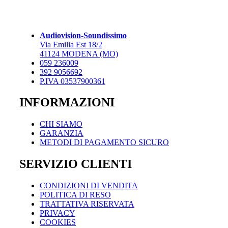
varianti.
3.650,00 €
Le
opzioni
possono
Audiovision-Soundissimo
essere
Via Emilia Est 18/2
scelte
41124 MODENA (MO)
nella
059 236009
pagina
392 9056692
del
P.IVA 03537900361
prodotto
INFORMAZIONI
CHI SIAMO
GARANZIA
METODI DI PAGAMENTO SICURO
SERVIZIO CLIENTI
CONDIZIONI DI VENDITA
POLITICA DI RESO
TRATTATIVA RISERVATA
PRIVACY
COOKIES