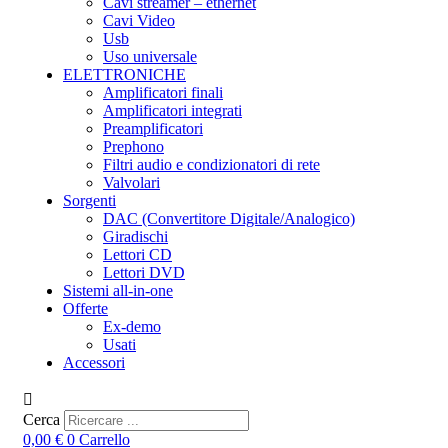
Cavi streamer – ethernet
Cavi Video
Usb
Uso universale
ELETTRONICHE
Amplificatori finali
Amplificatori integrati
Preamplificatori
Prephono
Filtri audio e condizionatori di rete
Valvolari
Sorgenti
DAC (Convertitore Digitale/Analogico)
Giradischi
Lettori CD
Lettori DVD
Sistemi all-in-one
Offerte
Ex-demo
Usati
Accessori
Cerca
0,00
€
0
Carrello