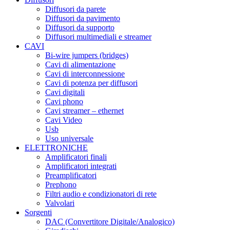
Diffusori da parete
Diffusori da pavimento
Diffusori da supporto
Diffusori multimediali e streamer
CAVI
Bi-wire jumpers (bridges)
Cavi di alimentazione
Cavi di interconnessione
Cavi di potenza per diffusori
Cavi digitali
Cavi phono
Cavi streamer – ethernet
Cavi Video
Usb
Uso universale
ELETTRONICHE
Amplificatori finali
Amplificatori integrati
Preamplificatori
Prephono
Filtri audio e condizionatori di rete
Valvolari
Sorgenti
DAC (Convertitore Digitale/Analogico)