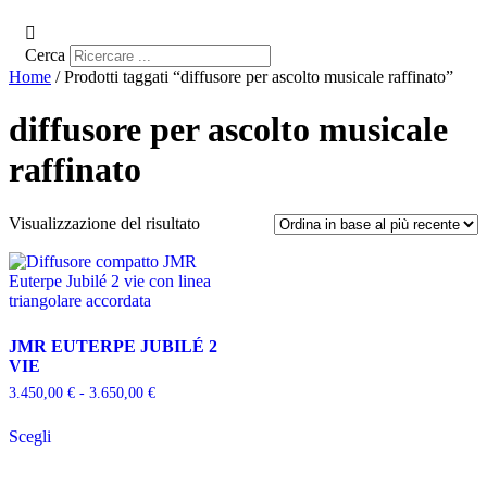
Cerca
Home
/ Prodotti taggati “diffusore per ascolto musicale raffinato”
diffusore per ascolto musicale
raffinato
Visualizzazione del risultato
JMR EUTERPE JUBILÉ 2
VIE
Fascia
3.450,00
€
-
3.650,00
€
di
Questo
prezzo:
Scegli
prodotto
da
ha
3.450,00 €
più
a