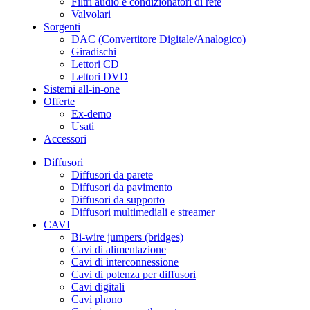
Filtri audio e condizionatori di rete
Valvolari
Sorgenti
DAC (Convertitore Digitale/Analogico)
Giradischi
Lettori CD
Lettori DVD
Sistemi all-in-one
Offerte
Ex-demo
Usati
Accessori
Diffusori
Diffusori da parete
Diffusori da pavimento
Diffusori da supporto
Diffusori multimediali e streamer
CAVI
Bi-wire jumpers (bridges)
Cavi di alimentazione
Cavi di interconnessione
Cavi di potenza per diffusori
Cavi digitali
Cavi phono