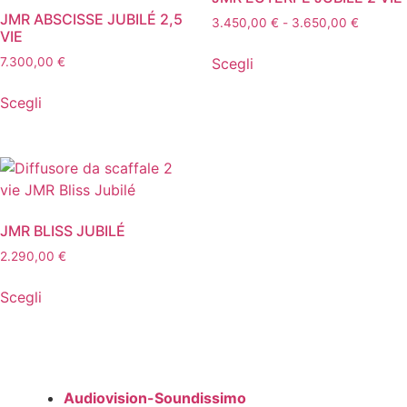
JMR ABSCISSE JUBILÉ 2,5
Fascia
3.450,00
€
-
3.650,00
€
VIE
di
Questo
prezzo:
Scegli
7.300,00
€
prodotto
da
Questo
ha
3.450,0
Scegli
prodotto
più
a
ha
3.650,0
varianti.
più
Le
varianti.
opzioni
Le
possono
opzioni
essere
JMR BLISS JUBILÉ
possono
scelte
2.290,00
€
essere
nella
Questo
scelte
pagina
Scegli
prodotto
nella
del
ha
pagina
prodotto
più
del
varianti.
prodotto
Le
Audiovision-Soundissimo