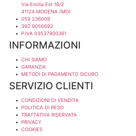
opzioni
Via Emilia Est 18/2
possono
41124 MODENA (MO)
essere
059 236009
scelte
392 9056692
nella
P.IVA 03537900361
pagina
INFORMAZIONI
del
prodotto
CHI SIAMO
GARANZIA
METODI DI PAGAMENTO SICURO
SERVIZIO CLIENTI
CONDIZIONI DI VENDITA
POLITICA DI RESO
TRATTATIVA RISERVATA
PRIVACY
COOKIES