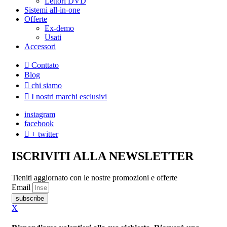
Lettori DVD
Sistemi all-in-one
Offerte
Ex-demo
Usati
Accessori
Conttato
Blog
chi siamo
I nostri marchi esclusivi
instagram
facebook
+ twitter
ISCRIVITI ALLA NEWSLETTER
Tieniti aggiornato con le nostre promozioni e offerte
Email
subscribe
X