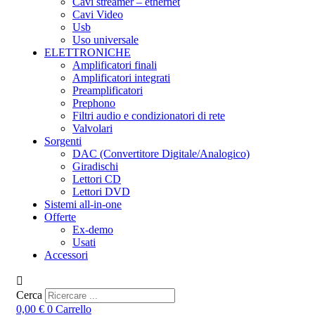
Cavi streamer – ethernet
Cavi Video
Usb
Uso universale
ELETTRONICHE
Amplificatori finali
Amplificatori integrati
Preamplificatori
Prephono
Filtri audio e condizionatori di rete
Valvolari
Sorgenti
DAC (Convertitore Digitale/Analogico)
Giradischi
Lettori CD
Lettori DVD
Sistemi all-in-one
Offerte
Ex-demo
Usati
Accessori
Cerca
0,00
€
0
Carrello