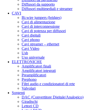
Diffusori da supporto
Diffusori multimediali e streamer
CAVI
Bi-wire jumpers (bridges)
Cavi di alimentazione
Cavi di interconnessione
Cavi di potenza per diffusori
Cavi digitali
Cavi phono
Cavi streamer – ethernet
Cavi Video
Usb
Uso universale
ELETTRONICHE
Amplificatori finali
Amplificatori integrati
Preamplificatori
Prephono
Filtri audio e condizionatori di rete
Valvolari
Sorgenti
DAC (Convertitore Digitale/Analogico)
Giradischi
Lettori CD