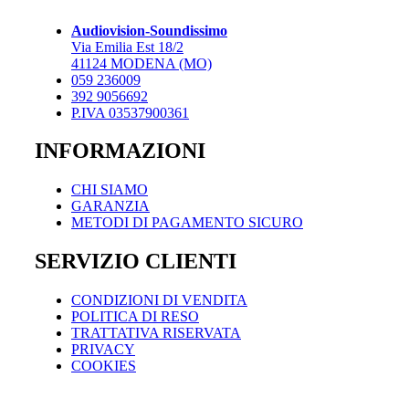
opzioni
opzioni
possono
possono
Audiovision-Soundissimo
essere
essere
Via Emilia Est 18/2
scelte
scelte
41124 MODENA (MO)
nella
nella
059 236009
pagina
pagina
392 9056692
del
del
P.IVA 03537900361
prodotto
prodotto
INFORMAZIONI
CHI SIAMO
GARANZIA
METODI DI PAGAMENTO SICURO
SERVIZIO CLIENTI
CONDIZIONI DI VENDITA
POLITICA DI RESO
TRATTATIVA RISERVATA
PRIVACY
COOKIES