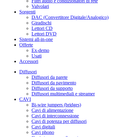
Filtri audio e condizionatori di rete
Valvolari
Sorgenti
DAC (Convertitore Digitale/Analogico)
Giradischi
Lettori CD
Lettori DVD
Sistemi all-in-one
Offerte
Ex-demo
Usati
Accessori
Diffusori
Diffusori da parete
Diffusori da pavimento
Diffusori da supporto
Diffusori multimediali e streamer
CAVI
Bi-wire jumpers (bridges)
Cavi di alimentazione
Cavi di interconnessione
Cavi di potenza per diffusori
Cavi digitali
Cavi phono