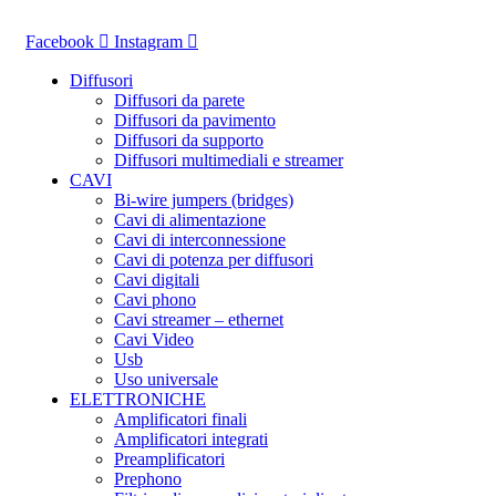
Vai
al
Facebook
Instagram
contenuto
Diffusori
Diffusori da parete
Diffusori da pavimento
Diffusori da supporto
Diffusori multimediali e streamer
CAVI
Bi-wire jumpers (bridges)
Cavi di alimentazione
Cavi di interconnessione
Cavi di potenza per diffusori
Cavi digitali
Cavi phono
Cavi streamer – ethernet
Cavi Video
Usb
Uso universale
ELETTRONICHE
Amplificatori finali
Amplificatori integrati
Preamplificatori
Prephono