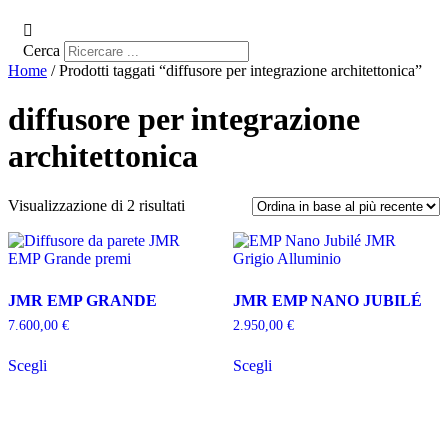
Cerca
Home
/ Prodotti taggati “diffusore per integrazione architettonica”
diffusore per integrazione
architettonica
Ordina
Visualizzazione di 2 risultati
in
base
al
più
recente
JMR EMP GRANDE
JMR EMP NANO JUBILÉ
7.600,00
€
2.950,00
€
Questo
Questo
Scegli
Scegli
prodotto
prodotto
ha
ha
più
più
varianti.
varianti.
Le
Le