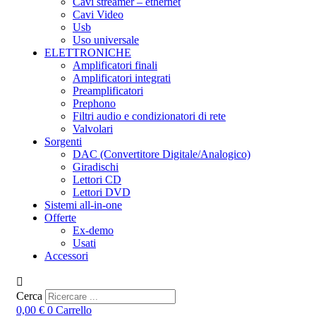
Cavi streamer – ethernet
Cavi Video
Usb
Uso universale
ELETTRONICHE
Amplificatori finali
Amplificatori integrati
Preamplificatori
Prephono
Filtri audio e condizionatori di rete
Valvolari
Sorgenti
DAC (Convertitore Digitale/Analogico)
Giradischi
Lettori CD
Lettori DVD
Sistemi all-in-one
Offerte
Ex-demo
Usati
Accessori
Cerca
0,00
€
0
Carrello