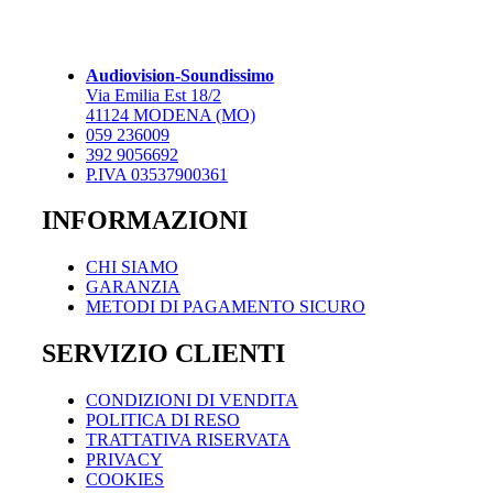
varianti.
4.610,00 €
Le
opzioni
possono
Audiovision-Soundissimo
essere
Via Emilia Est 18/2
scelte
41124 MODENA (MO)
nella
059 236009
pagina
392 9056692
del
P.IVA 03537900361
prodotto
INFORMAZIONI
CHI SIAMO
GARANZIA
METODI DI PAGAMENTO SICURO
SERVIZIO CLIENTI
CONDIZIONI DI VENDITA
POLITICA DI RESO
TRATTATIVA RISERVATA
PRIVACY
COOKIES