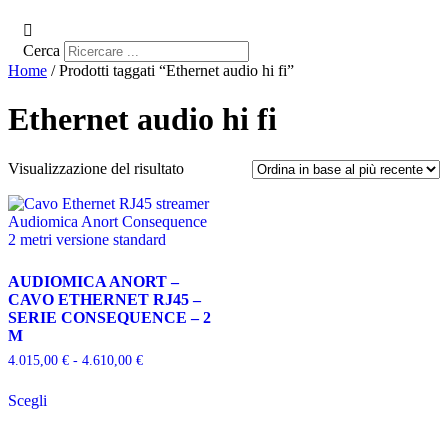
Cerca
Home
/ Prodotti taggati “Ethernet audio hi fi”
Ethernet audio hi fi
Visualizzazione del risultato
AUDIOMICA ANORT –
CAVO ETHERNET RJ45 –
SERIE CONSEQUENCE – 2
M
Fascia
4.015,00
€
-
4.610,00
€
di
Questo
prezzo:
Scegli
prodotto
da
ha
4.015,00 €
più
a