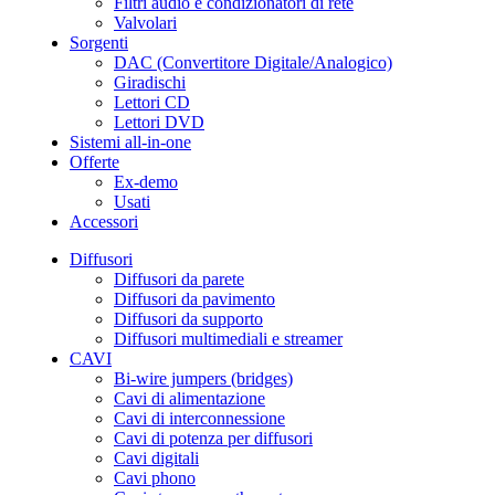
Filtri audio e condizionatori di rete
Valvolari
Sorgenti
DAC (Convertitore Digitale/Analogico)
Giradischi
Lettori CD
Lettori DVD
Sistemi all-in-one
Offerte
Ex-demo
Usati
Accessori
Diffusori
Diffusori da parete
Diffusori da pavimento
Diffusori da supporto
Diffusori multimediali e streamer
CAVI
Bi-wire jumpers (bridges)
Cavi di alimentazione
Cavi di interconnessione
Cavi di potenza per diffusori
Cavi digitali
Cavi phono