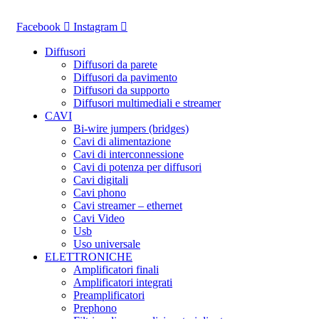
Vai
al
Facebook
Instagram
contenuto
Diffusori
Diffusori da parete
Diffusori da pavimento
Diffusori da supporto
Diffusori multimediali e streamer
CAVI
Bi-wire jumpers (bridges)
Cavi di alimentazione
Cavi di interconnessione
Cavi di potenza per diffusori
Cavi digitali
Cavi phono
Cavi streamer – ethernet
Cavi Video
Usb
Uso universale
ELETTRONICHE
Amplificatori finali
Amplificatori integrati
Preamplificatori
Prephono