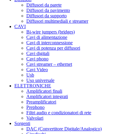
Diffusori da parete
Diffusori da pavimento
Diffusori da supporto
Diffusori multimediali e streamer
CAVI
Bi-wire jumpers (bridges)
Cavi di alimentazione
Cavi di interconnessione
Cavi di potenza per diffusori
Cavi digitali
Cavi phono
Cavi streamer – ethernet
Cavi Video
Usb
Uso universale
ELETTRONICHE
Amplificatori finali
Amplificatori integrati
Preamplificatori
Prephono
Filtri audio e condizionatori di rete
Valvolari
Sorgenti
DAC (Convertitore Digitale/Analogico)