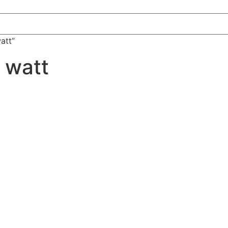
att”
0 watt