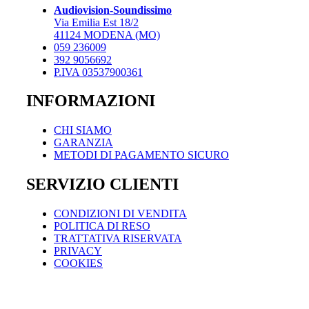
possono
Audiovision-Soundissimo
essere
Via Emilia Est 18/2
scelte
41124 MODENA (MO)
nella
059 236009
pagina
392 9056692
del
P.IVA 03537900361
prodotto
INFORMAZIONI
CHI SIAMO
GARANZIA
METODI DI PAGAMENTO SICURO
SERVIZIO CLIENTI
CONDIZIONI DI VENDITA
POLITICA DI RESO
TRATTATIVA RISERVATA
PRIVACY
COOKIES