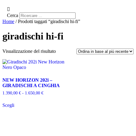
Cerca
Home
/ Prodotti taggati “giradischi hi-fi”
giradischi hi-fi
Visualizzazione del risultato
NEW HORIZON 202i –
GIRADISCHI A CINGHIA
Fascia
1.390,00
€
-
1.650,00
€
di
Questo
prezzo:
Scegli
prodotto
da
ha
1.390,00 €
più
a
varianti.
1.650,00 €
Le
opzioni