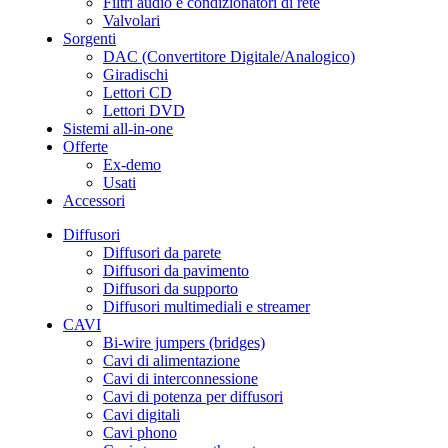
Filtri audio e condizionatori di rete
Valvolari
Sorgenti
DAC (Convertitore Digitale/Analogico)
Giradischi
Lettori CD
Lettori DVD
Sistemi all-in-one
Offerte
Ex-demo
Usati
Accessori
Diffusori
Diffusori da parete
Diffusori da pavimento
Diffusori da supporto
Diffusori multimediali e streamer
CAVI
Bi-wire jumpers (bridges)
Cavi di alimentazione
Cavi di interconnessione
Cavi di potenza per diffusori
Cavi digitali
Cavi phono