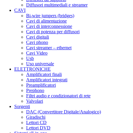
Diffusori multimediali e streamer
CAVI
Bi-wire jumpers (bridges)
Cavi di alimentazione
Cavi di interconnessione
Cavi di potenza per diffusori
Cavi digitali
Cavi phono
Cavi streamer – ethernet
Cavi Video
Usb
Uso universale
ELETTRONICHE
Amplificatori finali
Amplificatori integrati
Preamplificatori
Prephono
Filtri audio e condizionatori di rete
Valvolari
Sorgenti
DAC (Convertitore Digitale/Analogico)
Giradischi
Lettori CD
Lettori DVD