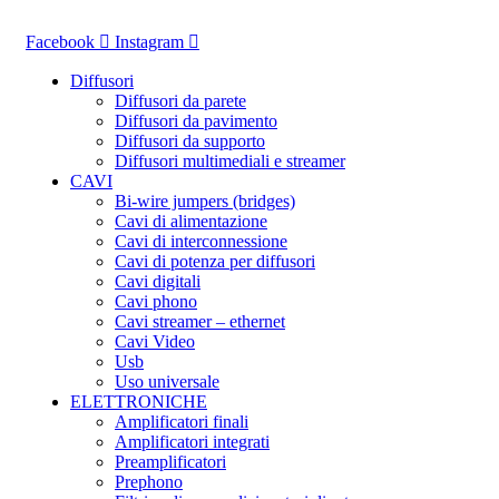
Vai
al
Facebook
Instagram
contenuto
Diffusori
Diffusori da parete
Diffusori da pavimento
Diffusori da supporto
Diffusori multimediali e streamer
CAVI
Bi-wire jumpers (bridges)
Cavi di alimentazione
Cavi di interconnessione
Cavi di potenza per diffusori
Cavi digitali
Cavi phono
Cavi streamer – ethernet
Cavi Video
Usb
Uso universale
ELETTRONICHE
Amplificatori finali
Amplificatori integrati
Preamplificatori
Prephono