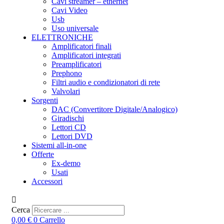
Cavi streamer – ethernet
Cavi Video
Usb
Uso universale
ELETTRONICHE
Amplificatori finali
Amplificatori integrati
Preamplificatori
Prephono
Filtri audio e condizionatori di rete
Valvolari
Sorgenti
DAC (Convertitore Digitale/Analogico)
Giradischi
Lettori CD
Lettori DVD
Sistemi all-in-one
Offerte
Ex-demo
Usati
Accessori
Cerca
0,00
€
0
Carrello