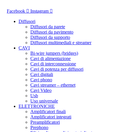
Vai
al
Facebook
Instagram
contenuto
Diffusori
Diffusori da parete
Diffusori da pavimento
Diffusori da supporto
Diffusori multimediali e streamer
CAVI
Bi-wire jumpers (bridges)
Cavi di alimentazione
Cavi di interconnessione
Cavi di potenza per diffusori
Cavi digitali
Cavi phono
Cavi streamer – ethernet
Cavi Video
Usb
Uso universale
ELETTRONICHE
Amplificatori finali
Amplificatori integrati
Preamplificatori
Prephono