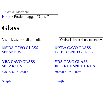
Cerca
Home
/ Prodotti taggati “Glass”
Glass
Ordina
Visualizzazione di 2 risultati
in
base
al
più
recente
YBA CAVO GLASS
YBA CAVO GLASS
SPEAKERS
INTERCONNECT RCA
Fascia
Fascia
395,00
€
-
610,00
€
390,00
€
-
610,00
€
di
di
Questo
Questo
prezzo:
prezzo:
Scegli
Scegli
prodotto
prodotto
da
da
ha
ha
395,00 €
390,00 €
più
più
a
a
varianti.
varianti.
610,00 €
610,00 €
Le
Le
opzioni
opzioni