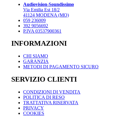
possono
possono
Audiovision-Soundissimo
essere
essere
Via Emilia Est 18/2
scelte
scelte
41124 MODENA (MO)
nella
nella
059 236009
pagina
pagina
392 9056692
del
del
P.IVA 03537900361
prodotto
prodotto
INFORMAZIONI
CHI SIAMO
GARANZIA
METODI DI PAGAMENTO SICURO
SERVIZIO CLIENTI
CONDIZIONI DI VENDITA
POLITICA DI RESO
TRATTATIVA RISERVATA
PRIVACY
COOKIES