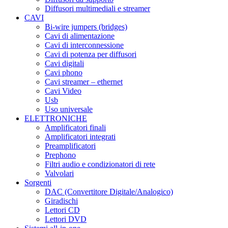
Diffusori multimediali e streamer
CAVI
Bi-wire jumpers (bridges)
Cavi di alimentazione
Cavi di interconnessione
Cavi di potenza per diffusori
Cavi digitali
Cavi phono
Cavi streamer – ethernet
Cavi Video
Usb
Uso universale
ELETTRONICHE
Amplificatori finali
Amplificatori integrati
Preamplificatori
Prephono
Filtri audio e condizionatori di rete
Valvolari
Sorgenti
DAC (Convertitore Digitale/Analogico)
Giradischi
Lettori CD
Lettori DVD