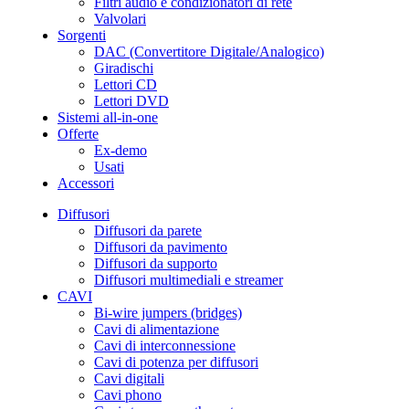
Filtri audio e condizionatori di rete
Valvolari
Sorgenti
DAC (Convertitore Digitale/Analogico)
Giradischi
Lettori CD
Lettori DVD
Sistemi all-in-one
Offerte
Ex-demo
Usati
Accessori
Diffusori
Diffusori da parete
Diffusori da pavimento
Diffusori da supporto
Diffusori multimediali e streamer
CAVI
Bi-wire jumpers (bridges)
Cavi di alimentazione
Cavi di interconnessione
Cavi di potenza per diffusori
Cavi digitali
Cavi phono