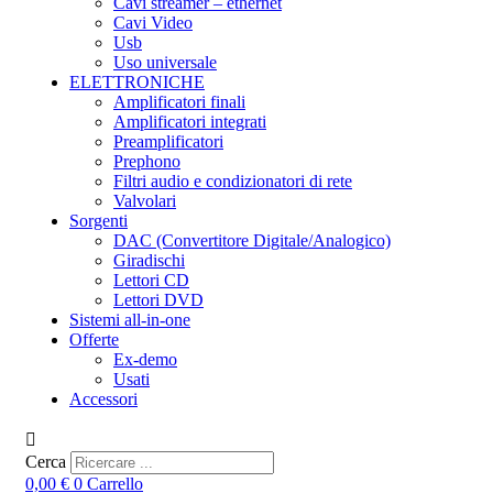
Cavi streamer – ethernet
Cavi Video
Usb
Uso universale
ELETTRONICHE
Amplificatori finali
Amplificatori integrati
Preamplificatori
Prephono
Filtri audio e condizionatori di rete
Valvolari
Sorgenti
DAC (Convertitore Digitale/Analogico)
Giradischi
Lettori CD
Lettori DVD
Sistemi all-in-one
Offerte
Ex-demo
Usati
Accessori
Cerca
0,00
€
0
Carrello