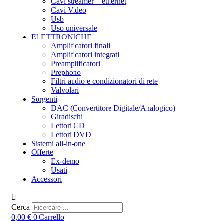
Cavi streamer – ethernet
Cavi Video
Usb
Uso universale
ELETTRONICHE
Amplificatori finali
Amplificatori integrati
Preamplificatori
Prephono
Filtri audio e condizionatori di rete
Valvolari
Sorgenti
DAC (Convertitore Digitale/Analogico)
Giradischi
Lettori CD
Lettori DVD
Sistemi all-in-one
Offerte
Ex-demo
Usati
Accessori
Cerca
0,00
€
0
Carrello