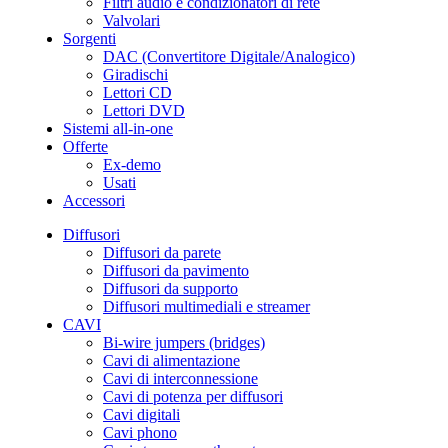
Filtri audio e condizionatori di rete
Valvolari
Sorgenti
DAC (Convertitore Digitale/Analogico)
Giradischi
Lettori CD
Lettori DVD
Sistemi all-in-one
Offerte
Ex-demo
Usati
Accessori
Diffusori
Diffusori da parete
Diffusori da pavimento
Diffusori da supporto
Diffusori multimediali e streamer
CAVI
Bi-wire jumpers (bridges)
Cavi di alimentazione
Cavi di interconnessione
Cavi di potenza per diffusori
Cavi digitali
Cavi phono