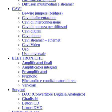
Diffusori multimediali e streamer
CAVI
Bi-wire jumpers (bridges)
Cavi di alimentazione
Cavi di interconnessione
Cavi di potenza per diffusori
Cavi digitali
Cavi phono
Cavi streamer – ethernet
Cavi Video
Usb
Uso universale
ELETTRONICHE
Amplificatori finali
Amplificatori integrati
Preamplificatori
Prephono
Filtri audio e condizionatori di rete
Valvolari
Sorgenti
DAC (Convertitore Digitale/Analogico)
Giradischi
Lettori CD
Lettori DVD