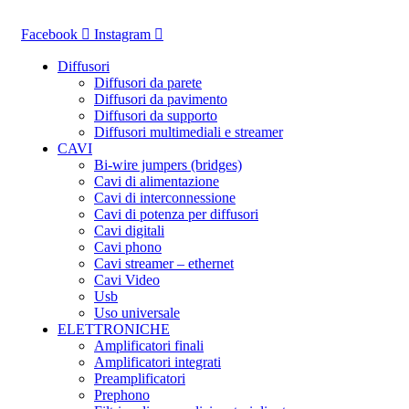
Vai
al
Facebook
Instagram
contenuto
Diffusori
Diffusori da parete
Diffusori da pavimento
Diffusori da supporto
Diffusori multimediali e streamer
CAVI
Bi-wire jumpers (bridges)
Cavi di alimentazione
Cavi di interconnessione
Cavi di potenza per diffusori
Cavi digitali
Cavi phono
Cavi streamer – ethernet
Cavi Video
Usb
Uso universale
ELETTRONICHE
Amplificatori finali
Amplificatori integrati
Preamplificatori
Prephono