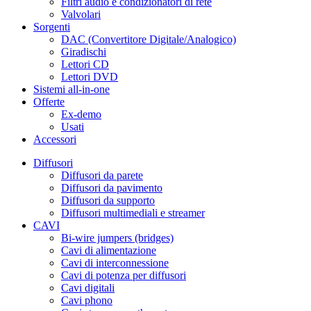
Filtri audio e condizionatori di rete
Valvolari
Sorgenti
DAC (Convertitore Digitale/Analogico)
Giradischi
Lettori CD
Lettori DVD
Sistemi all-in-one
Offerte
Ex-demo
Usati
Accessori
Diffusori
Diffusori da parete
Diffusori da pavimento
Diffusori da supporto
Diffusori multimediali e streamer
CAVI
Bi-wire jumpers (bridges)
Cavi di alimentazione
Cavi di interconnessione
Cavi di potenza per diffusori
Cavi digitali
Cavi phono