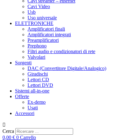
Cavi streamer – ethernet
Cavi Video
Usb
Uso universale
ELETTRONICHE
Amplificatori finali
Amplificatori integrati
Preamplificatori
Prephono
Filtri audio e condizionatori di rete
Valvolari
Sorgenti
DAC (Convertitore Digitale/Analogico)
Giradischi
Lettori CD
Lettori DVD
Sistemi all-in-one
Offerte
Ex-demo
Usati
Accessori
Cerca
0,00
€
0
Carrello