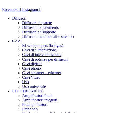
Vai
al
Facebook
Instagram
contenuto
Diffusori
Diffusori da parete
Diffusori da pavimento
Diffusori da supporto
Diffusori multimediali e streamer
CAVI
Bi-wire jumpers (bridges)
Cavi di alimentazione
Cavi di interconnessione
Cavi di potenza per diffusori
Cavi digitali
Cavi phono
Cavi streamer – ethernet
Cavi Video
Usb
Uso universale
ELETTRONICHE
Amplificatori finali
Amplificatori integrati
Preamplificatori
Prephono