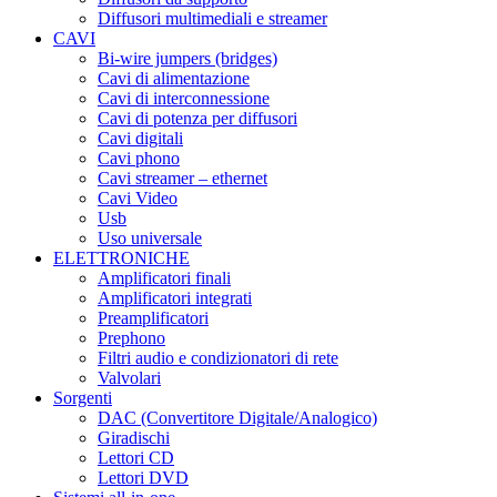
Diffusori multimediali e streamer
CAVI
Bi-wire jumpers (bridges)
Cavi di alimentazione
Cavi di interconnessione
Cavi di potenza per diffusori
Cavi digitali
Cavi phono
Cavi streamer – ethernet
Cavi Video
Usb
Uso universale
ELETTRONICHE
Amplificatori finali
Amplificatori integrati
Preamplificatori
Prephono
Filtri audio e condizionatori di rete
Valvolari
Sorgenti
DAC (Convertitore Digitale/Analogico)
Giradischi
Lettori CD
Lettori DVD