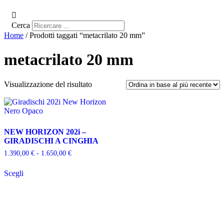
Cerca
Home
/ Prodotti taggati “metacrilato 20 mm”
metacrilato 20 mm
Visualizzazione del risultato
NEW HORIZON 202i –
GIRADISCHI A CINGHIA
Fascia
1.390,00
€
-
1.650,00
€
di
Questo
prezzo:
Scegli
prodotto
da
ha
1.390,00 €
più
a
varianti.
1.650,00 €
Le
opzioni