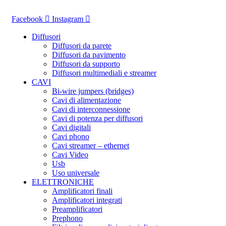
Vai
al
Facebook
Instagram
contenuto
Diffusori
Diffusori da parete
Diffusori da pavimento
Diffusori da supporto
Diffusori multimediali e streamer
CAVI
Bi-wire jumpers (bridges)
Cavi di alimentazione
Cavi di interconnessione
Cavi di potenza per diffusori
Cavi digitali
Cavi phono
Cavi streamer – ethernet
Cavi Video
Usb
Uso universale
ELETTRONICHE
Amplificatori finali
Amplificatori integrati
Preamplificatori
Prephono