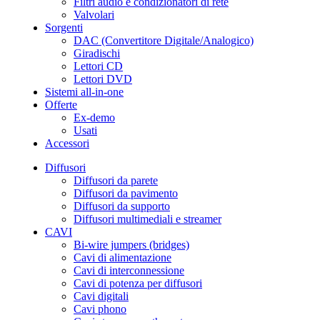
Filtri audio e condizionatori di rete
Valvolari
Sorgenti
DAC (Convertitore Digitale/Analogico)
Giradischi
Lettori CD
Lettori DVD
Sistemi all-in-one
Offerte
Ex-demo
Usati
Accessori
Diffusori
Diffusori da parete
Diffusori da pavimento
Diffusori da supporto
Diffusori multimediali e streamer
CAVI
Bi-wire jumpers (bridges)
Cavi di alimentazione
Cavi di interconnessione
Cavi di potenza per diffusori
Cavi digitali
Cavi phono