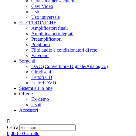
Cavi streamer – ethernet
Cavi Video
Usb
Uso universale
ELETTRONICHE
Amplificatori finali
Amplificatori integrati
Preamplificatori
Prephono
Filtri audio e condizionatori di rete
Valvolari
Sorgenti
DAC (Convertitore Digitale/Analogico)
Giradischi
Lettori CD
Lettori DVD
Sistemi all-in-one
Offerte
Ex-demo
Usati
Accessori
Cerca
0,00
€
0
Carrello