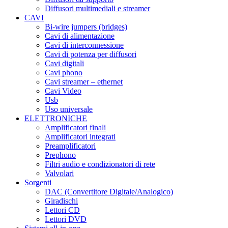
Diffusori multimediali e streamer
CAVI
Bi-wire jumpers (bridges)
Cavi di alimentazione
Cavi di interconnessione
Cavi di potenza per diffusori
Cavi digitali
Cavi phono
Cavi streamer – ethernet
Cavi Video
Usb
Uso universale
ELETTRONICHE
Amplificatori finali
Amplificatori integrati
Preamplificatori
Prephono
Filtri audio e condizionatori di rete
Valvolari
Sorgenti
DAC (Convertitore Digitale/Analogico)
Giradischi
Lettori CD
Lettori DVD