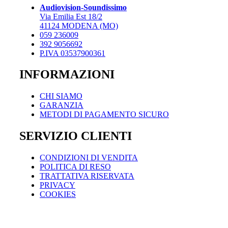
possono
Audiovision-Soundissimo
essere
Via Emilia Est 18/2
scelte
41124 MODENA (MO)
nella
059 236009
pagina
392 9056692
del
P.IVA 03537900361
prodotto
INFORMAZIONI
CHI SIAMO
GARANZIA
METODI DI PAGAMENTO SICURO
SERVIZIO CLIENTI
CONDIZIONI DI VENDITA
POLITICA DI RESO
TRATTATIVA RISERVATA
PRIVACY
COOKIES