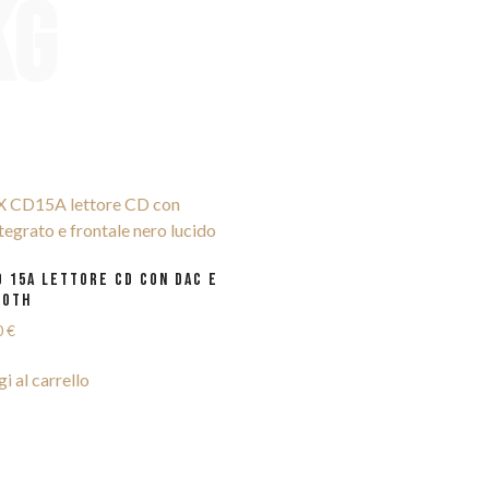
KG
D 15A LETTORE CD CON DAC E
OOTH
0
€
i al carrello