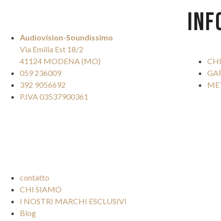
INF
Audiovision-Soundissimo
Via Emilia Est 18/2
41124 MODENA (MO)
CH
059 236009
GA
392 9056692
ME
P.IVA 03537900361
contatto
CHI SIAMO
I NOSTRI MARCHI ESCLUSIVI
Blog