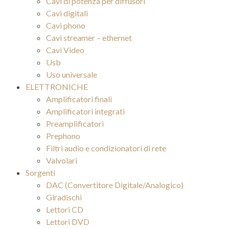
Cavi di potenza per diffusori
Cavi digitali
Cavi phono
Cavi streamer – ethernet
Cavi Video
Usb
Uso universale
ELETTRONICHE
Amplificatori finali
Amplificatori integrati
Preamplificatori
Prephono
Filtri audio e condizionatori di rete
Valvolari
Sorgenti
DAC (Convertitore Digitale/Analogico)
Giradischi
Lettori CD
Lettori DVD