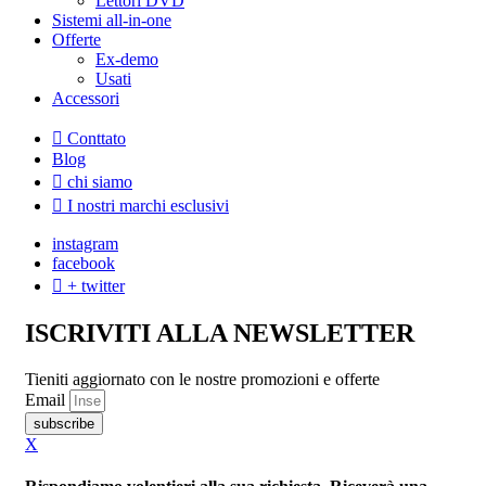
Lettori DVD
Sistemi all-in-one
Offerte
Ex-demo
Usati
Accessori
Conttato
Blog
chi siamo
I nostri marchi esclusivi
instagram
facebook
+ twitter
ISCRIVITI ALLA NEWSLETTER
Tieniti aggiornato con le nostre promozioni e offerte
Email
subscribe
X