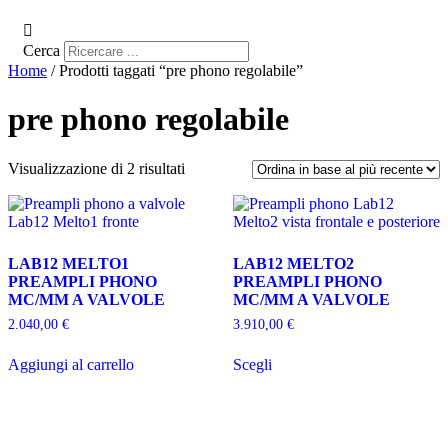
Cerca
Home
/ Prodotti taggati “pre phono regolabile”
pre phono regolabile
Ordina
Visualizzazione di 2 risultati
in
base
al
più
recente
LAB12 MELTO1
LAB12 MELTO2
PREAMPLI PHONO
PREAMPLI PHONO
MC/MM A VALVOLE
MC/MM A VALVOLE
2.040,00
€
3.910,00
€
Questo
Aggiungi al carrello
Scegli
prodotto
ha
più
varianti.
Le