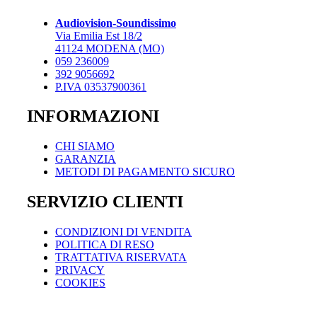
opzioni
possono
Audiovision-Soundissimo
essere
Via Emilia Est 18/2
scelte
41124 MODENA (MO)
nella
059 236009
pagina
392 9056692
del
P.IVA 03537900361
prodotto
INFORMAZIONI
CHI SIAMO
GARANZIA
METODI DI PAGAMENTO SICURO
SERVIZIO CLIENTI
CONDIZIONI DI VENDITA
POLITICA DI RESO
TRATTATIVA RISERVATA
PRIVACY
COOKIES