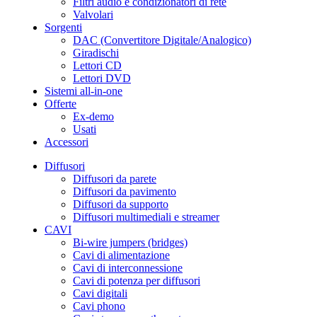
Filtri audio e condizionatori di rete
Valvolari
Sorgenti
DAC (Convertitore Digitale/Analogico)
Giradischi
Lettori CD
Lettori DVD
Sistemi all-in-one
Offerte
Ex-demo
Usati
Accessori
Diffusori
Diffusori da parete
Diffusori da pavimento
Diffusori da supporto
Diffusori multimediali e streamer
CAVI
Bi-wire jumpers (bridges)
Cavi di alimentazione
Cavi di interconnessione
Cavi di potenza per diffusori
Cavi digitali
Cavi phono