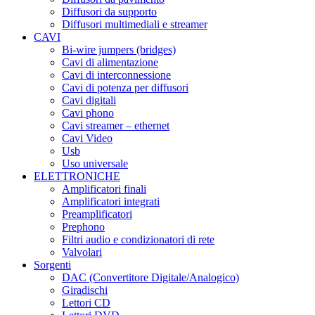
Diffusori da supporto
Diffusori multimediali e streamer
CAVI
Bi-wire jumpers (bridges)
Cavi di alimentazione
Cavi di interconnessione
Cavi di potenza per diffusori
Cavi digitali
Cavi phono
Cavi streamer – ethernet
Cavi Video
Usb
Uso universale
ELETTRONICHE
Amplificatori finali
Amplificatori integrati
Preamplificatori
Prephono
Filtri audio e condizionatori di rete
Valvolari
Sorgenti
DAC (Convertitore Digitale/Analogico)
Giradischi
Lettori CD