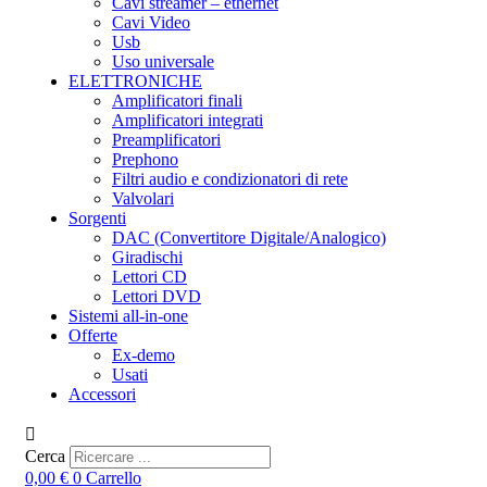
Cavi streamer – ethernet
Cavi Video
Usb
Uso universale
ELETTRONICHE
Amplificatori finali
Amplificatori integrati
Preamplificatori
Prephono
Filtri audio e condizionatori di rete
Valvolari
Sorgenti
DAC (Convertitore Digitale/Analogico)
Giradischi
Lettori CD
Lettori DVD
Sistemi all-in-one
Offerte
Ex-demo
Usati
Accessori
Cerca
0,00
€
0
Carrello