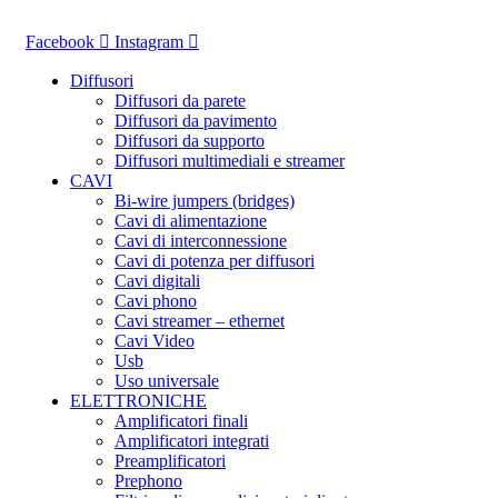
Vai
al
Facebook
Instagram
contenuto
Diffusori
Diffusori da parete
Diffusori da pavimento
Diffusori da supporto
Diffusori multimediali e streamer
CAVI
Bi-wire jumpers (bridges)
Cavi di alimentazione
Cavi di interconnessione
Cavi di potenza per diffusori
Cavi digitali
Cavi phono
Cavi streamer – ethernet
Cavi Video
Usb
Uso universale
ELETTRONICHE
Amplificatori finali
Amplificatori integrati
Preamplificatori
Prephono