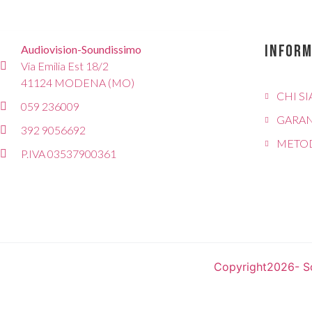
INFORM
Audiovision-Soundissimo
Via Emilia Est 18/2
41124 MODENA (MO)
CHI S
059 236009
GARAN
392 9056692
METOD
P.IVA 03537900361
Copyright
2026
- S