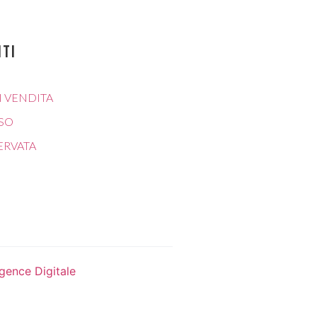
NTI
I VENDITA
ESO
SERVATA
gence Digitale