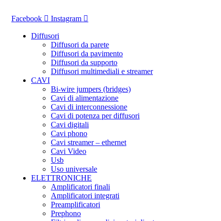
Vai
al
Facebook
Instagram
contenuto
Diffusori
Diffusori da parete
Diffusori da pavimento
Diffusori da supporto
Diffusori multimediali e streamer
CAVI
Bi-wire jumpers (bridges)
Cavi di alimentazione
Cavi di interconnessione
Cavi di potenza per diffusori
Cavi digitali
Cavi phono
Cavi streamer – ethernet
Cavi Video
Usb
Uso universale
ELETTRONICHE
Amplificatori finali
Amplificatori integrati
Preamplificatori
Prephono