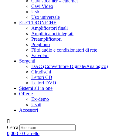
Cavi streamer – ethernet
Cavi Video
Usb
Uso universale
ELETTRONICHE
Amplificatori finali
Amplificatori integrati
Preamplificatori
Prephono
Filtri audio e condizionatori di rete
Valvolari
Sorgenti
DAC (Convertitore Digitale/Analogico)
Giradischi
Lettori CD
Lettori DVD
Sistemi all-in-one
Offerte
Ex-demo
Usati
Accessori
Cerca
0,00
€
0
Carrello