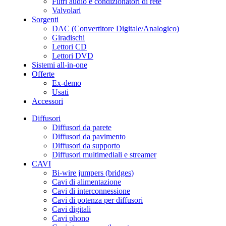
Filtri audio e condizionatori di rete
Valvolari
Sorgenti
DAC (Convertitore Digitale/Analogico)
Giradischi
Lettori CD
Lettori DVD
Sistemi all-in-one
Offerte
Ex-demo
Usati
Accessori
Diffusori
Diffusori da parete
Diffusori da pavimento
Diffusori da supporto
Diffusori multimediali e streamer
CAVI
Bi-wire jumpers (bridges)
Cavi di alimentazione
Cavi di interconnessione
Cavi di potenza per diffusori
Cavi digitali
Cavi phono