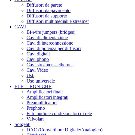
Diffusori da parete
Diffusori da pavimento
Diffusori da supporto
Diffusori multimediali e streamer
CAVI
Bi-wire jumpers (bridges)
Cavi di alimentazione
Cavi di interconnessione
Cavi di potenza per diffusori
Cavi digitali
Cavi phono
Cavi streamer – ethernet
Cavi Video
Usb
Uso universale
ELETTRONICHE
Amplificatori finali
Amplificatori integrati
Preamplificatori
Prephono
Filtri audio e condizionatori di rete
Valvolari
Sorgenti
DAC (Convertitore Digitale/Analogico)