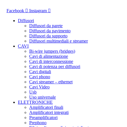
Vai
al
Facebook
Instagram
contenuto
Diffusori
Diffusori da parete
Diffusori da pavimento
Diffusori da supporto
Diffusori multimediali e streamer
CAVI
Bi-wire jumpers (bridges)
Cavi di alimentazione
Cavi di interconnessione
Cavi di potenza per diffusori
Cavi digitali
Cavi phono
Cavi streamer – ethernet
Cavi Video
Usb
Uso universale
ELETTRONICHE
Amplificatori finali
Amplificatori integrati
Preamplificatori
Prephono