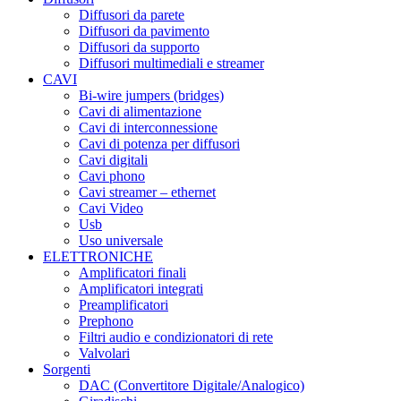
Diffusori da parete
Diffusori da pavimento
Diffusori da supporto
Diffusori multimediali e streamer
CAVI
Bi-wire jumpers (bridges)
Cavi di alimentazione
Cavi di interconnessione
Cavi di potenza per diffusori
Cavi digitali
Cavi phono
Cavi streamer – ethernet
Cavi Video
Usb
Uso universale
ELETTRONICHE
Amplificatori finali
Amplificatori integrati
Preamplificatori
Prephono
Filtri audio e condizionatori di rete
Valvolari
Sorgenti
DAC (Convertitore Digitale/Analogico)