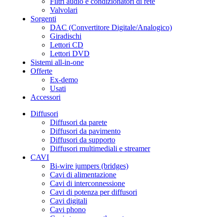
Filtri audio e condizionatori di rete
Valvolari
Sorgenti
DAC (Convertitore Digitale/Analogico)
Giradischi
Lettori CD
Lettori DVD
Sistemi all-in-one
Offerte
Ex-demo
Usati
Accessori
Diffusori
Diffusori da parete
Diffusori da pavimento
Diffusori da supporto
Diffusori multimediali e streamer
CAVI
Bi-wire jumpers (bridges)
Cavi di alimentazione
Cavi di interconnessione
Cavi di potenza per diffusori
Cavi digitali
Cavi phono