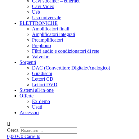
Cavi streamer – ethernet
Cavi Video
Usb
Uso universale
ELETTRONICHE
Amplificatori finali
Amplificatori integrati
Preamplificatori
Prephono
Filtri audio e condizionatori di rete
Valvolari
Sorgenti
DAC (Convertitore Digitale/Analogico)
Giradischi
Lettori CD
Lettori DVD
Sistemi all-in-one
Offerte
Ex-demo
Usati
Accessori
Cerca
0,00
€
0
Carrello