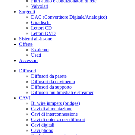
Filtri audio e condizionatori di rete
Valvolari
Sorgenti
DAC (Convertitore Digitale/Analogico)
Giradischi
Lettori CD
Lettori DVD
Sistemi all-in-one
Offerte
Ex-demo
Usati
Accessori
Diffusori
Diffusori da parete
Diffusori da pavimento
Diffusori da supporto
Diffusori multimediali e streamer
CAVI
Bi-wire jumpers (bridges)
Cavi di alimentazione
Cavi di interconnessione
Cavi di potenza per diffusori
Cavi digitali
Cavi phono