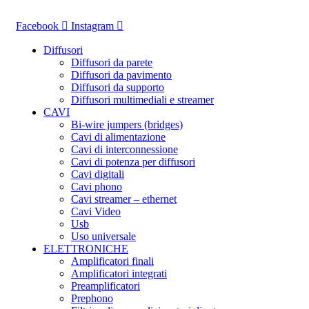
Vai
al
Facebook
Instagram
contenuto
Diffusori
Diffusori da parete
Diffusori da pavimento
Diffusori da supporto
Diffusori multimediali e streamer
CAVI
Bi-wire jumpers (bridges)
Cavi di alimentazione
Cavi di interconnessione
Cavi di potenza per diffusori
Cavi digitali
Cavi phono
Cavi streamer – ethernet
Cavi Video
Usb
Uso universale
ELETTRONICHE
Amplificatori finali
Amplificatori integrati
Preamplificatori
Prephono