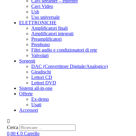
Cavi streamer – ethernet
Cavi Video
Usb
Uso universale
ELETTRONICHE
Amplificatori finali
Amplificatori integrati
Preamplificatori
Prephono
Filtri audio e condizionatori di rete
Valvolari
Sorgenti
DAC (Convertitore Digitale/Analogico)
Giradischi
Lettori CD
Lettori DVD
Sistemi all-in-one
Offerte
Ex-demo
Usati
Accessori
Cerca
0,00
€
0
Carrello