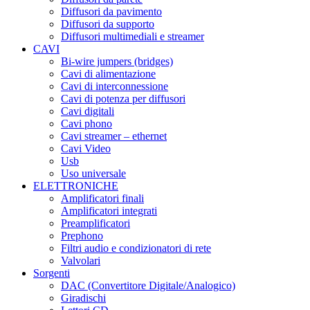
Diffusori da pavimento
Diffusori da supporto
Diffusori multimediali e streamer
CAVI
Bi-wire jumpers (bridges)
Cavi di alimentazione
Cavi di interconnessione
Cavi di potenza per diffusori
Cavi digitali
Cavi phono
Cavi streamer – ethernet
Cavi Video
Usb
Uso universale
ELETTRONICHE
Amplificatori finali
Amplificatori integrati
Preamplificatori
Prephono
Filtri audio e condizionatori di rete
Valvolari
Sorgenti
DAC (Convertitore Digitale/Analogico)
Giradischi