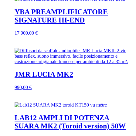
più
varianti.
YBA PREAMPLIFICATORE
Le
SIGNATURE HI-END
opzioni
possono
essere
17.900,00
€
scelte
nella
pagina
del
prodotto
JMR LUCIA MK2
990,00
€
Questo
prodotto
ha
più
varianti.
LAB12 AMPLI DI POTENZA
Le
SUARA MK2 (Toroid version) 50W
opzioni
possono