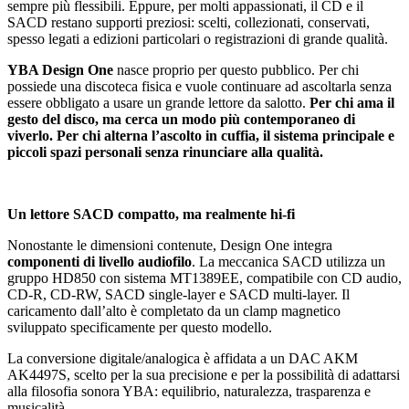
sempre più flessibili. Eppure, per molti appassionati, il CD e il
SACD restano supporti preziosi: scelti, collezionati, conservati,
spesso legati a edizioni particolari o registrazioni di grande qualità.
YBA Design One
nasce proprio per questo pubblico. Per chi
possiede una discoteca fisica e vuole continuare ad ascoltarla senza
essere obbligato a usare un grande lettore da salotto.
Per chi ama il
gesto del disco, ma cerca un modo più contemporaneo di
viverlo. Per chi alterna l’ascolto in cuffia, il sistema principale e
piccoli spazi personali senza rinunciare alla qualità.
Un lettore SACD compatto, ma realmente hi-fi
Nonostante le dimensioni contenute, Design One integra
componenti di livello audiofilo
. La meccanica SACD utilizza un
gruppo HD850 con sistema MT1389EE, compatibile con CD audio,
CD-R, CD-RW, SACD single-layer e SACD multi-layer. Il
caricamento dall’alto è completato da un clamp magnetico
sviluppato specificamente per questo modello.
La conversione digitale/analogica è affidata a un DAC AKM
AK4497S, scelto per la sua precisione e per la possibilità di adattarsi
alla filosofia sonora YBA: equilibrio, naturalezza, trasparenza e
musicalità.