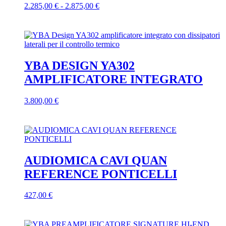
Fascia
2.285,00
€
-
2.875,00
€
nella
Questo
di
pagina
prodotto
prezzo:
del
ha
da
prodotto
più
2.285,00 €
varianti.
a
Le
2.875,00 €
YBA DESIGN YA302
opzioni
AMPLIFICATORE INTEGRATO
possono
essere
scelte
3.800,00
€
nella
pagina
del
prodotto
AUDIOMICA CAVI QUAN
REFERENCE PONTICELLI
427,00
€
Questo
prodotto
ha