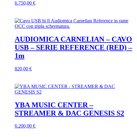
essere
6.750,00
€
scelte
Questo
nella
prodotto
pagina
ha
del
più
prodotto
varianti.
Le
AUDIOMICA CARNELIAN – CAVO
opzioni
USB – SERIE REFERENCE (RED) –
possono
essere
1m
scelte
nella
820,00
€
pagina
del
prodotto
YBA MUSIC CENTER –
STREAMER & DAC GENESIS S2
6.200,00
€