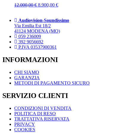
essere
Il
Il
12.000,00
€
8.900,00
€
scelte
prezzo
prezzo
nella
originale
attuale
pagina
Audiovision-Soundissimo
era:
è:
del
Via Emilia Est 18/2
12.000,00 €.
8.900,00 €.
prodotto
41124 MODENA (MO)
059 236009
392 9056692
P.IVA 03537900361
INFORMAZIONI
CHI SIAMO
GARANZIA
METODI DI PAGAMENTO SICURO
SERVIZIO CLIENTI
CONDIZIONI DI VENDITA
POLITICA DI RESO
TRATTATIVA RISERVATA
PRIVACY
COOKIES