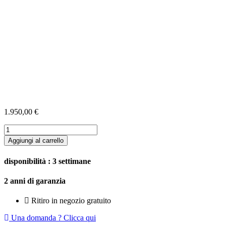
1.950,00
€
YBA
DESIGN
Aggiungi al carrello
ONE
-
disponibilità : 3 settimane
LETTORE
SACD,
2 anni di garanzia​
DAC
USB
Ritiro in negozio gratuito
E
AMPLI
Una domanda ? Clicca qui
CUFFIE