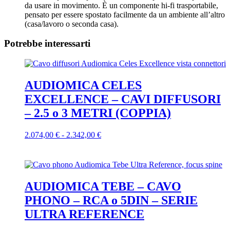
da usare in movimento. È un componente hi-fi trasportabile,
pensato per essere spostato facilmente da un ambiente all’altro
(casa/lavoro o seconda casa).
Potrebbe interessarti
AUDIOMICA CELES
EXCELLENCE – CAVI DIFFUSORI
– 2.5 o 3 METRI (COPPIA)
Fascia
2.074,00
€
-
2.342,00
€
Questo
di
prodotto
prezzo:
ha
da
più
2.074,00 €
varianti.
a
AUDIOMICA TEBE – CAVO
Le
2.342,00 €
PHONO – RCA o 5DIN – SERIE
opzioni
possono
ULTRA REFERENCE
essere
scelte