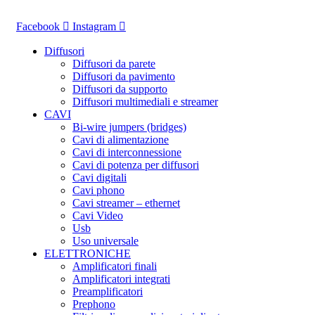
Vai
al
Facebook
Instagram
contenuto
Diffusori
Diffusori da parete
Diffusori da pavimento
Diffusori da supporto
Diffusori multimediali e streamer
CAVI
Bi-wire jumpers (bridges)
Cavi di alimentazione
Cavi di interconnessione
Cavi di potenza per diffusori
Cavi digitali
Cavi phono
Cavi streamer – ethernet
Cavi Video
Usb
Uso universale
ELETTRONICHE
Amplificatori finali
Amplificatori integrati
Preamplificatori
Prephono