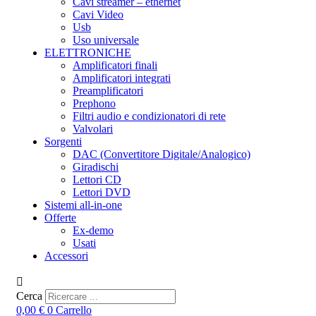
Cavi streamer – ethernet
Cavi Video
Usb
Uso universale
ELETTRONICHE
Amplificatori finali
Amplificatori integrati
Preamplificatori
Prephono
Filtri audio e condizionatori di rete
Valvolari
Sorgenti
DAC (Convertitore Digitale/Analogico)
Giradischi
Lettori CD
Lettori DVD
Sistemi all-in-one
Offerte
Ex-demo
Usati
Accessori
Cerca
0,00
€
0
Carrello