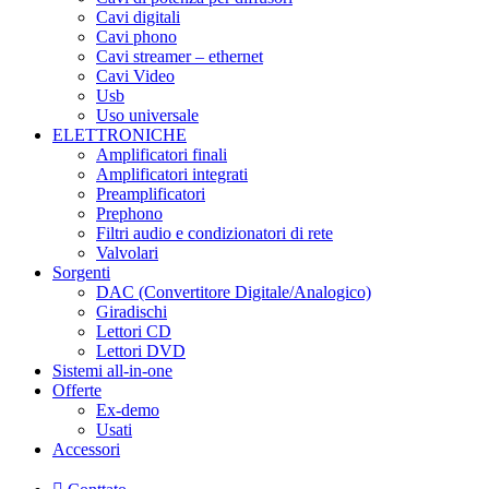
Cavi digitali
Cavi phono
Cavi streamer – ethernet
Cavi Video
Usb
Uso universale
ELETTRONICHE
Amplificatori finali
Amplificatori integrati
Preamplificatori
Prephono
Filtri audio e condizionatori di rete
Valvolari
Sorgenti
DAC (Convertitore Digitale/Analogico)
Giradischi
Lettori CD
Lettori DVD
Sistemi all-in-one
Offerte
Ex-demo
Usati
Accessori