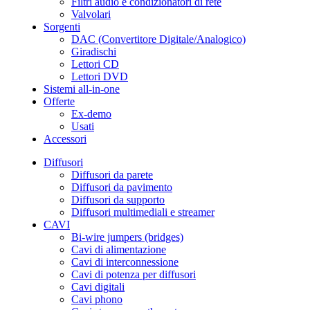
Filtri audio e condizionatori di rete
Valvolari
Sorgenti
DAC (Convertitore Digitale/Analogico)
Giradischi
Lettori CD
Lettori DVD
Sistemi all-in-one
Offerte
Ex-demo
Usati
Accessori
Diffusori
Diffusori da parete
Diffusori da pavimento
Diffusori da supporto
Diffusori multimediali e streamer
CAVI
Bi-wire jumpers (bridges)
Cavi di alimentazione
Cavi di interconnessione
Cavi di potenza per diffusori
Cavi digitali
Cavi phono