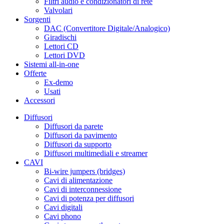
Filtri audio e condizionatori di rete
Valvolari
Sorgenti
DAC (Convertitore Digitale/Analogico)
Giradischi
Lettori CD
Lettori DVD
Sistemi all-in-one
Offerte
Ex-demo
Usati
Accessori
Diffusori
Diffusori da parete
Diffusori da pavimento
Diffusori da supporto
Diffusori multimediali e streamer
CAVI
Bi-wire jumpers (bridges)
Cavi di alimentazione
Cavi di interconnessione
Cavi di potenza per diffusori
Cavi digitali
Cavi phono