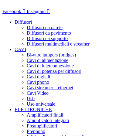
Vai
al
Facebook
Instagram
contenuto
Diffusori
Diffusori da parete
Diffusori da pavimento
Diffusori da supporto
Diffusori multimediali e streamer
CAVI
Bi-wire jumpers (bridges)
Cavi di alimentazione
Cavi di interconnessione
Cavi di potenza per diffusori
Cavi digitali
Cavi phono
Cavi streamer – ethernet
Cavi Video
Usb
Uso universale
ELETTRONICHE
Amplificatori finali
Amplificatori integrati
Preamplificatori
Prephono