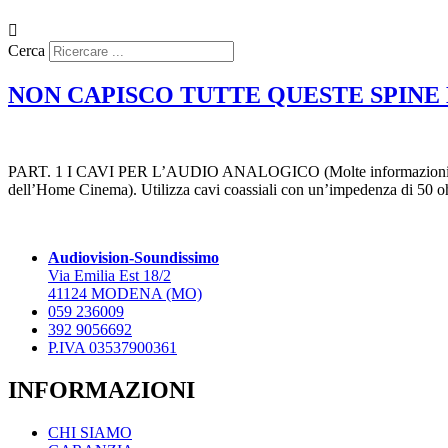
Cerca
NON CAPISCO TUTTE QUESTE SPINE
PART. 1 I CAVI PER L’AUDIO ANALOGICO (Molte informazioni con un
dell’Home Cinema). Utilizza cavi coassiali con un’impedenza di 50 o
Audiovision-Soundissimo
Via Emilia Est 18/2
41124 MODENA (MO)
059 236009
392 9056692
P.IVA 03537900361
INFORMAZIONI
CHI SIAMO