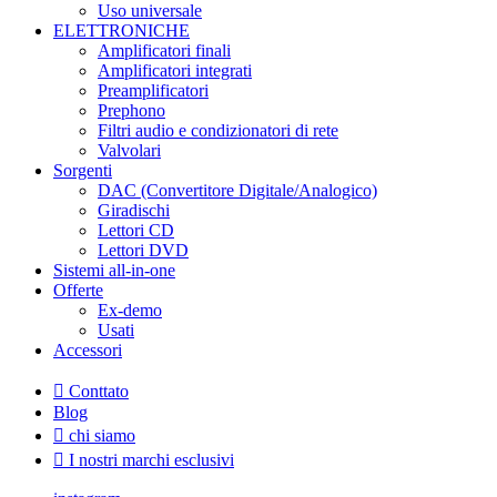
Uso universale
ELETTRONICHE
Amplificatori finali
Amplificatori integrati
Preamplificatori
Prephono
Filtri audio e condizionatori di rete
Valvolari
Sorgenti
DAC (Convertitore Digitale/Analogico)
Giradischi
Lettori CD
Lettori DVD
Sistemi all-in-one
Offerte
Ex-demo
Usati
Accessori
Conttato
Blog
chi siamo
I nostri marchi esclusivi