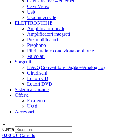
Cavi streamer – ethernet
Cavi Video
Usb
Uso universale
ELETTRONICHE
Amplificatori finali
Amplificatori integrati
Preamplificatori
Prephono
Filtri audio e condizionatori di rete
Valvolari
Sorgenti
DAC (Convertitore Digitale/Analogico)
Giradischi
Lettori CD
Lettori DVD
Sistemi all-in-one
Offerte
Ex-demo
Usati
Accessori
Cerca
0,00
€
0
Carrello