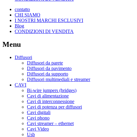
contatto
CHI SIAMO
I NOSTRI MARCHI ESCLUSIVI
Blog
CONDIZIONI DI VENDITA
Menu
Diffusori
Diffusori da parete
Diffusori da pavimento
Diffusori da supporto
Diffusori multimediali e streamer
CAVI
Bi-wire jumpers (bridges)
Cavi di alimentazione
Cavi di interconnessione
Cavi di potenza per diffusori
Cavi digitali
Cavi phono
Cavi streamer – ethernet
Cavi Video
Usb